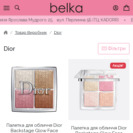
Skip
to
content
Князя Ярослава Мудрого 25, вул. Перлинна 5Б (ТЦ KADORR) ∘ Без
Товар Виробник
Dior
Dior
Фільтри
Акція!
Палетка для обличчя Dior
Палетка для обличчя Dior
Backstage Glow Face