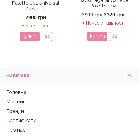
Backstage Glow Face
Palette 001 Universal
Palette 004
Neutrals
Оригінальна
Пото
2900
грн
2320
грн
2900
грн
ціна:
ціна:
Немає у наявності
2900 грн.
2320 
У наявності
Купити
Купити
Навігація
Головна
Магазин
Бренди
Сертифікати
Про нас