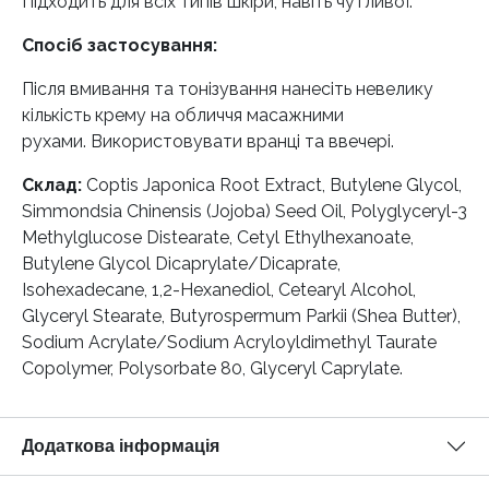
Підходить для всіх типів шкіри, навіть чутливої.
Спосіб застосування:
Після вмивання та тонізування нанесіть невелику
кількість крему на обличчя масажними
рухами. Використовувати вранці та ввечері.
Склад:
Coptis Japonica Root Extract, Butylene Glycol,
Simmondsia Chinensis (Jojoba) Seed Oil, Polyglyceryl-3
Methylglucose Distearate, Cetyl Ethylhexanoate,
Butylene Glycol Dicaprylate/Dicaprate,
Isohexadecane, 1,2-Hexanediol, Cetearyl Alcohol,
Glyceryl Stearate, Butyrospermum Parkii (Shea Butter),
Sodium Acrylate/Sodium Acryloyldimethyl Taurate
Copolymer, Polysorbate 80, Glyceryl Caprylate.
Додаткова інформація