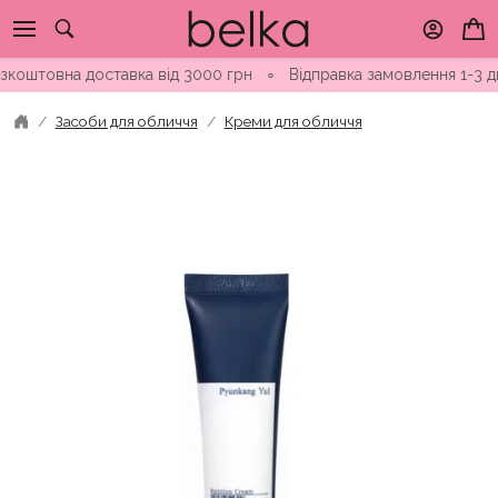
Skip
to
content
овна доставка від 3000 грн
∘
Відправка замовлення 1-3 дні ∘
Засоби для обличчя
Креми для обличчя