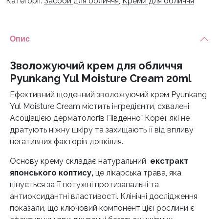
Категорії:
Засоби для обличчя
,
Креми для обличчя
Опис
Зволожуючий крем для обличчя
Pyunkang Yul Moisture Cream 20ml
Ефективний щоденний зволожуючий крем Pyunkang
Yul Moisture Cream містить інгредієнти, схвалені
Асоціацією дерматологів Південної Кореї, які не
дратують ніжну шкіру та захищають її від впливу
негативних факторів довкілля.
Основу крему складає натуральний
екстракт
японського коптису,
це лікарська трава, яка
цінується за її потужні протизапальні та
антиоксидантні властивості. Клінічні дослідження
показали, що ключовий компонент цієї рослини є