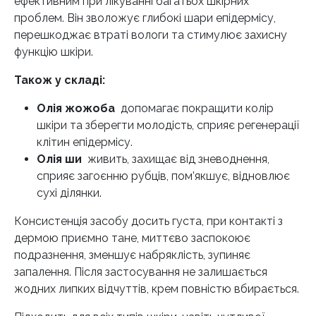
ефективним при лікуванні багатьох шкірних
проблем. Він зволожує глибокі шари епідермісу,
перешкоджає втраті вологи та стимулює захисну
функцію шкіри.
Також у складі:
Олія жожоба
допомагає покращити колір
шкіри та зберегти молодість, сприяє регенерації
клітин епідермісу.
Олія ши
живить, захищає від зневоднення,
сприяє загоєнню рубців, пом’якшує, відновлює
сухі ділянки.
Консистенція засобу досить густа, при контакті з
дермою приємно тане, миттєво заспокоює
подразнення, зменшує набряклість, зупиняє
запалення. Після застосування не залишається
жодних липких відчуттів, крем повністю вбирається.