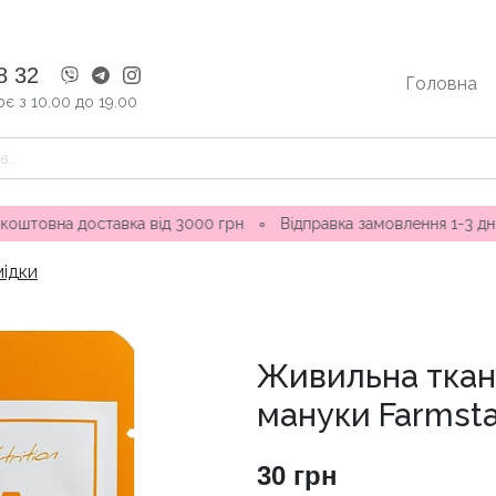
8 32
Головна
є з 10.00 до 19.00
вка від 3000 грн
∘
Відправка замовлення 1-3 дні ∘ Магазини 
мідки
Живильна ткан
мануки Farmst
30
грн