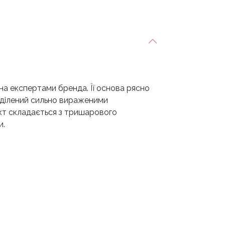
а експертами бренда. Її основа рясно
аділений сильно вираженими
кт складається з тришарового
и.