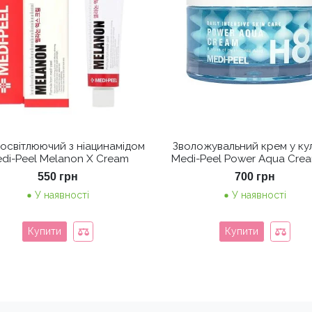
освітлюючий з ніацинамідом
Зволожувальний крем у ку
di-Peel Melanon X Cream
Medi-Peel Power Aqua Cre
550
грн
700
грн
У наявності
У наявності
Купити
Купити