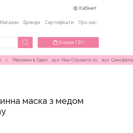
Кабінет
Магазин
Бренди
Сертифікати
Про нас
Кошик (
)
0
в Одесі: вул. Ніни Строкатої 20, вул. Самофалова ( Каманіна 
инна маска з медом
ay