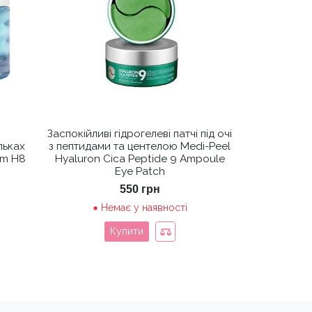
Заспокійливі гідрогелеві патчі під очі
льках
з пептидами та центелою Medi-Peel
am H8
Hyaluron Cica Peptide 9 Ampoule
Eye Patch
550
грн
Немає у наявності
Купити