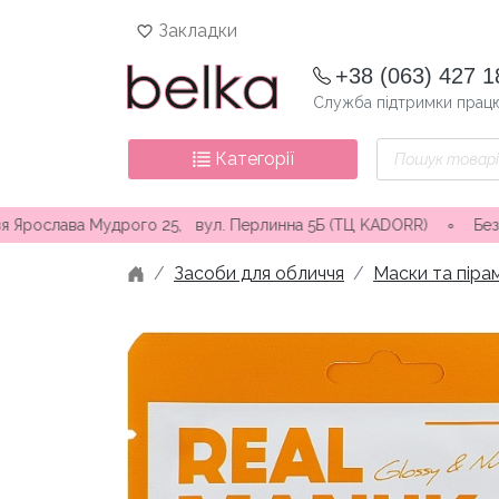
Skip
Закладки
to
content
+38 (063) 427 1
Служба підтримки працю
Пошук
Категорії
товарів
Мудрого 25, вул. Перлинна 5Б (ТЦ KADORR) ∘ Безкоштовна доста
Засоби для обличчя
Маски та піра