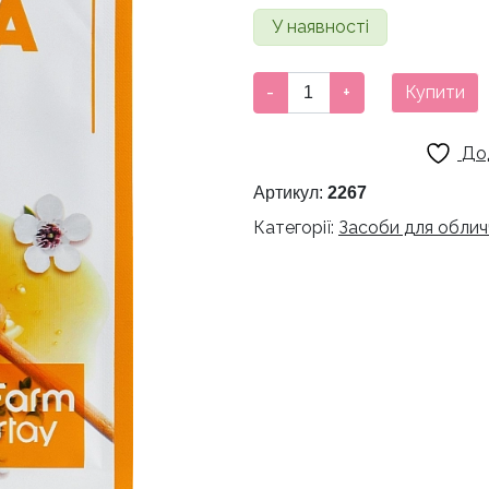
У наявності
Живильна
-
+
Купити
тканинна
маска
До
з
медом
Артикул:
2267
мануки
Категорії:
Засоби для облич
Farmstay
кількість