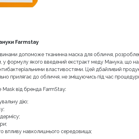
ануки Farmstay
инами допоможе тканинна маска для обличчя, розроблен
, у формулу якого введений екстракт меду Манука, що н
антибактеріальними властивостями. Цей дбайливий проду
ьно прилягає до обличчя, не зміщуючись під час процедур
 Mask від бренда FarmStay:
увальну дію;
у;
дермісу;
ри;
ого впливу навколишнього середовища;