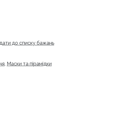
дати до списку бажань
чя
,
Маски та пірамідки