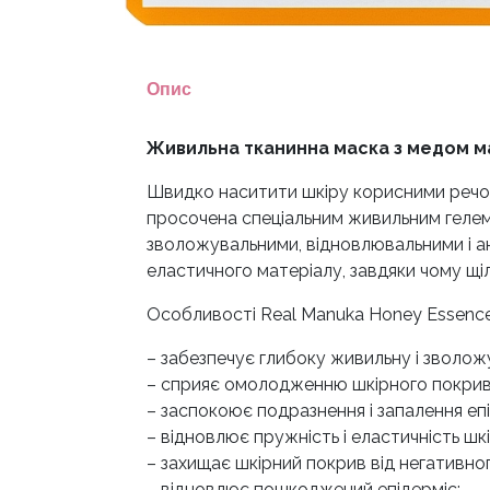
Опис
Живильна тканинна маска з медом м
Швидко наситити шкіру корисними речов
просочена спеціальним живильним гелем
зволожувальними, відновлювальними і 
еластичного матеріалу, завдяки чому щіл
Особливості Real Manuka Honey Essence
– забезпечує глибоку живильну і зволож
– сприяє омолодженню шкірного покрив
– заспокоює подразнення і запалення епі
– відновлює пружність і еластичність шкі
– захищає шкірний покрив від негативн
– відновлює пошкоджений епідерміс;