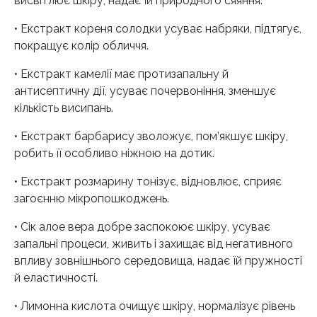
висвітлює шкіру, надає їй природного сяяння.
• Екстракт кореня солодки усуває набряки, підтягує,
покращує колір обличчя.
• Екстракт камелії має протизапальну й
антисептичну дії, усуває почервоніння, зменшує
кількість висипань.
• Екстракт барбарису зволожує, пом’якшує шкіру,
робить її особливо ніжною на дотик.
• Екстракт розмарину тонізує, відновлює, сприяє
загоєнню мікропошкоджень.
• Сік алое вера добре заспокоює шкіру, усуває
запальні процеси, живить і захищає від негативного
впливу зовнішнього середовища, надає їй пружності
й еластичності.
• Лимонна кислота очищує шкіру, нормалізує рівень