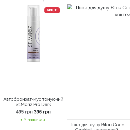
Акція!
Автобронзат-мус тонуючий
St.Moriz Pro Dark
Оригінальна
Поточна
495
грн
396
грн
ціна:
ціна:
У наявності
495 грн.
396 грн.
Пінка для душу Bilou Coco