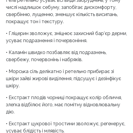
Гель ретельно усуває всі види забруднень, у тому
числі надлишок себуму, запобігає дискомфорту,
свербінню, лущенню, зменшує кількість висипань,
покращує тон і текстуру.
• Гліцерин зволожує, зміцнює захисний бар’єр дерми,
усуває подразнення і почервоніння.
• Каламін швидко позбавляє від подразнень,
свербежу, почервонінь і набряків.
• Морська сіль делікатно і ретельно прибирає зі
шкіри зайві жирові виділення, підсушує і дезінфікує
шкіру.
• Екстракт плодів чорниці покращує колір обличчя,
злегка відбілює його, має помітну відновлювальну
дію.
• Екстракт цукрової тростини зволожує, регенерує,
усуває блідість і млявість.