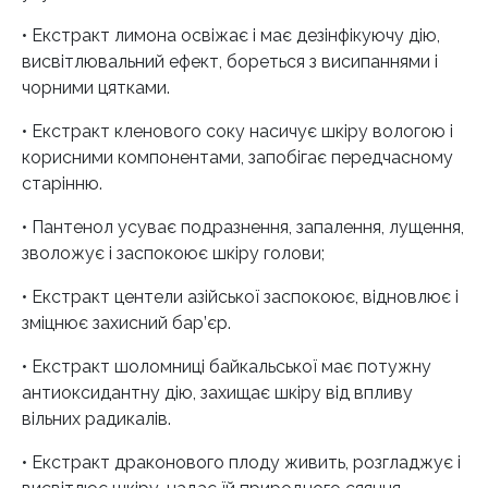
• Екстракт лимона освіжає і має дезінфікуючу дію,
висвітлювальний ефект, бореться з висипаннями і
чорними цятками.
• Екстракт кленового соку насичує шкіру вологою і
корисними компонентами, запобігає передчасному
старінню.
• Пантенол усуває подразнення, запалення, лущення,
зволожує і заспокоює шкіру голови;
• Екстракт центели азійської заспокоює, відновлює і
зміцнює захисний бар’єр.
• Екстракт шоломниці байкальської має потужну
антиоксидантну дію, захищає шкіру від впливу
вільних радикалів.
• Екстракт драконового плоду живить, розгладжує і