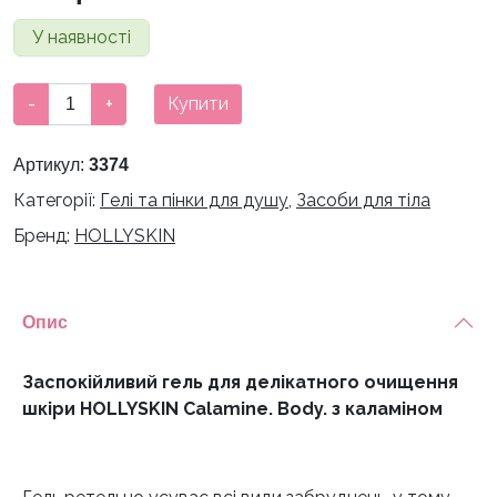
У наявності
Заспокійливий
-
+
Купити
гель
для
Артикул:
3374
делікатного
Категорії:
Гелі та пінки для душу
,
Засоби для тіла
очищення
шкіри
Бренд:
HOLLYSKIN
HOLLYSKIN
Calamine.
Body.
Опис
з
каламіном
Заспокійливий гель для делікатного очищення
кількість
шкіри HOLLYSKIN Calamine. Body. з каламіном