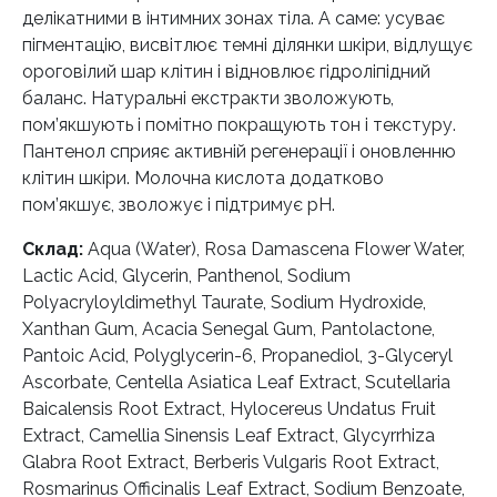
делікатними в інтимних зонах тіла. А саме: усуває
пігментацію, висвітлює темні ділянки шкіри, відлущує
ороговілий шар клітин і відновлює гідроліпідний
баланс. Натуральні екстракти зволожують,
пом’якшують і помітно покращують тон і текстуру.
Пантенол сприяє активній регенерації і оновленню
клітин шкіри. Молочна кислота додатково
пом’якшує, зволожує і підтримує рН.
Склад:
Aqua (Water), Rosa Damascena Flower Water,
Lactic Acid, Glycerin, Panthenol, Sodium
Polyacryloyldimethyl Taurate, Sodium Hydroxide,
Xanthan Gum, Acacia Senegal Gum, Pantolactone,
Pantoic Acid, Polyglycerin-6, Propanediol, 3-Glyceryl
Ascorbate, Centella Asiatica Leaf Extract, Scutellaria
Baicalensis Root Extract, Hylocereus Undatus Fruit
Extract, Camellia Sinensis Leaf Extract, Glycyrrhiza
Glabra Root Extract, Berberis Vulgaris Root Extract,
Rosmarinus Officinalis Leaf Extract, Sodium Benzoate,