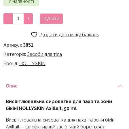
У наявності
Висвітлювальна
-
+
Купити
сироватка
для
Додати до списку бажань
пахв
та
Артикул:
3851
зони
Категорія:
Засоби для тіла
бікіні
Бренд:
HOLLYSKIN
HOLLYSKIN
Axillait,
50
ml
Опис
кількість
Висвітлювальна сироватка для пахв та зони
бікіні HOLLYSKIN Axillait, 50 ml
Висвітлювальна сироватка для пахв та зони бікіні
Axillait. – це ефктивний засіб, який бореться з