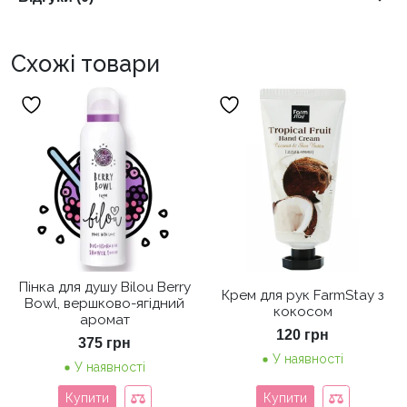
Схожі товари
Пінка для душу Bilou Berry
Крем для рук FarmStay з
Bowl, вершково-ягідний
кокосом
аромат
120
грн
375
грн
У наявності
У наявності
Купити
Купити