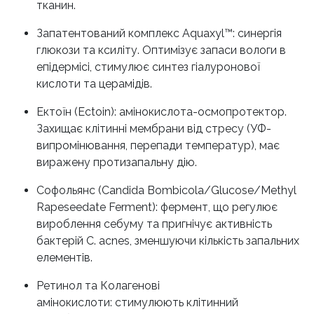
тканин.
Запатентований комплекс Aquaxyl™: синергія
глюкози та ксиліту. Оптимізує запаси вологи в
епідермісі, стимулює синтез гіалуронової
кислоти та церамідів.
Ектоїн (Ectoin): амінокислота-осмопротектор.
Захищає клітинні мембрани від стресу (УФ-
випромінювання, перепади температур), має
виражену протизапальну дію.
Софольянс (Candida Bombicola/Glucose/Methyl
Rapeseedate Ferment): фермент, що регулює
вироблення себуму та пригнічує активність
бактерій C. acnes, зменшуючи кількість запальних
елементів.
Ретинол та Колагенові
амінокислоти: стимулюють клітинний