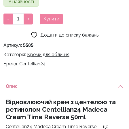
У наявності
Відновлюючий
-
+
Купити
крем
з
Додати до списку бажань
центелою
та
Артикул:
5505
ретинолом
Категорія:
Креми для обличчя
Centellian24
Бренд:
Centellian24
Madeca
Cream
Time
Reverse
Опис
50ml
кількість
Відновлюючий крем з центелою та
ретинолом Centellian24 Madeca
Cream Time Reverse 50ml
Centellian24 Madeca Cream Time Reverse — це