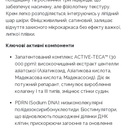
забезпечує насичену, але фізіологічну текстуру.
Крем легко розподіляється, інтегруючись у ліпідний
шар шкіри. Фініш:живильний, сатиновий, залишає
відчуття захисного мікрокаркаса без ефекту важкої,
липкої плівки.
Ключові активні компоненти
Запатентований комплекс ACTIVE-TECA™ (30
000 ppm): високоочищений екстракт центелли
азіатської (Азіатикозид, Азіатикова кислота,
Мадекасова кислота, Мадекасосид). Діє як
потужний репарант, стимулює вироблення
колагену I та III типів, зміцнює стінки судин.
PDRN (Sodium DNA): низькомолекулярні
полідезоксирибонуклеотиди. Біостимулятори,
що відновлюють пошкоджені ділянки ДНК
клітин, прискорюючи загоєння та оновлення