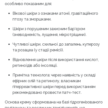
особливо показаним для:
Вікової шкіри з ознаками атонії, гравітаційного
птозу та зморшками.
Шкіри з порушеним захисним бар’єром
(зневодненість, лущення, мікротріщини).
Чутливої шкіри, схильної до запалень, куперозу
та розацеа (у стадії ремісії).
Відновлення шкіри після використання кислот,
ретиноїдів або інсоляції.
Примітка технолога: через наявність у складі
ефірних олій та ретинолу, власникам
гіперреактивної шкіри перед використанням
рекомендовано провести патч-тест.
Основа крему сформована на базі гідрогенізованого
полідецену та рослинних тригліцеридів, що