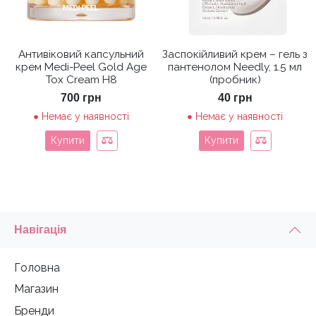
Антивіковий капсульний
Заспокійливий крем – гель з
крем Medi-Peel Gold Age
пантенолом Needly, 1.5 мл
Tox Cream H8
(пробник)
700
грн
40
грн
Немає у наявності
Немає у наявності
Купити
Купити
Навігація
Головна
Магазин
Бренди