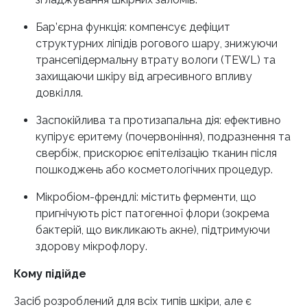
Бар’єрна функція: компенсує дефіцит
структурних ліпідів рогового шару, знижуючи
трансепідермальну втрату вологи (TEWL) та
захищаючи шкіру від агресивного впливу
довкілля.
Заспокійлива та протизапальна дія: ефективно
купірує еритему (почервоніння), подразнення та
свербіж, прискорює епітелізацію тканин після
пошкоджень або косметологічних процедур.
Мікробіом-френдлі: містить ферменти, що
пригнічують ріст патогенної флори (зокрема
бактерій, що викликають акне), підтримуючи
здорову мікрофлору.
Кому підійде
Засіб розроблений для всіх типів шкіри, але є