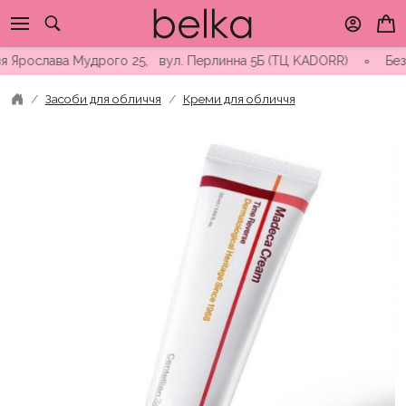
Skip
to
content
слава Мудрого 25, вул. Перлинна 5Б (ТЦ KADORR) ∘ Безкоштовна
Засоби для обличчя
Креми для обличчя