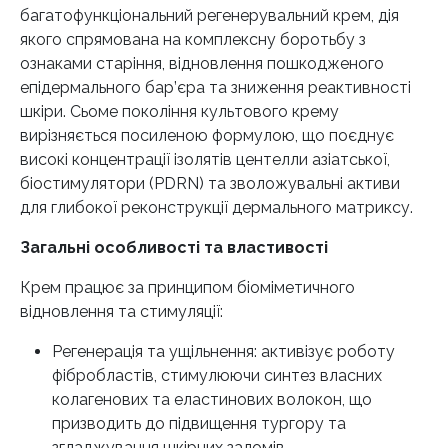
багатофункціональний регенерувальний крем, дія
якого спрямована на комплексну боротьбу з
ознаками старіння, відновлення пошкодженого
епідермального бар’єра та зниження реактивності
шкіри. Сьоме покоління культового крему
вирізняється посиленою формулою, що поєднує
високі концентрації ізолятів центелли азіатської,
біостимулятори (PDRN) та зволожувальні активи
для глибокої реконструкції дермального матриксу.
Загальні особливості та властивості
Крем працює за принципом біоміметичного
відновлення та стимуляції:
Регенерація та ущільнення: активізує роботу
фібробластів, стимулюючи синтез власних
колагенових та еластинових волокон, що
призводить до підвищення тургору та
згладжування шкірних заломів.