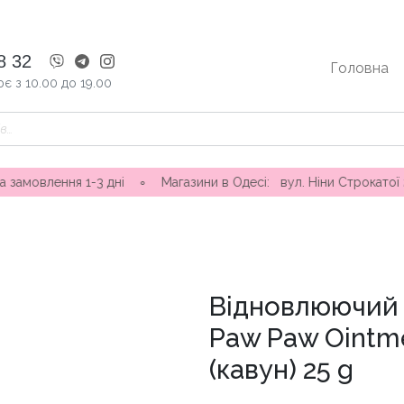
8 32
Головна
є з 10.00 до 19.00
ння 1-3 дні ∘ Магазини в Одесі: вул. Ніни Строкатої 20, вул.
Відновлюючий 
Paw Paw Ointm
(кавун) 25 g