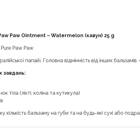
aw Paw Ointment – Watermelon (кавун) 25 g
а Pure Paw Paw
лійської папайї. Головна відмінність від інших бальзамів 
х завдань:
к тіла (лікті, коліна та кутикула)
ів
у кількість бальзаму на губи та на будь-які сухі або подраз