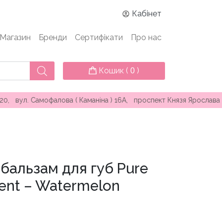
Кабінет
Магазин
Бренди
Сертифікати
Про нас
Кошик (
)
0
 Самофалова ( Каманіна ) 16А, проспект Князя Ярослава Мудрого
бальзам для губ Pure
ent – Watermelon