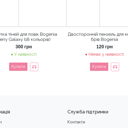
тка тіней для повік Bogenia
Двосторонній пензель для м
erry Galaxy (18 кольорів)
брів Bogenia
300
грн
120
грн
У наявності
Немає у наявності
Купити
Купити
мація
Служба підтримки
н
Контакти