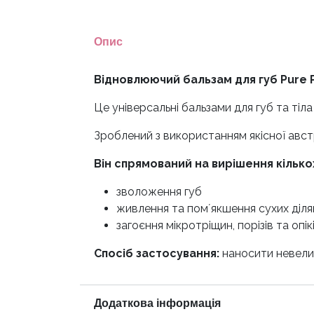
Опис
Відновлюючий бальзам для губ Pure P
Це універсальні бальзами для губ та тіл
Зроблений з використанням якісної австра
Він спрямований на вирішення кілько
зволоження губ
живлення та помʼякшення сухих діляно
загоєння мікротріщин, порізів та опік
Спосіб застосування:
наносити невелик
Додаткова інформація