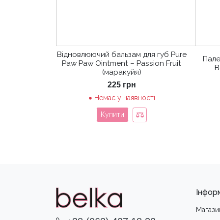
Відновлюючий бальзам для губ Pure
Пале
Paw Paw Ointment – Passion Fruit
B
(маракуйя)
225
грн
Немає у наявності
Купити
Інфор
Магази