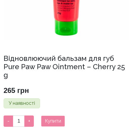
Відновлюючий бальзам для губ
Pure Paw Paw Ointment – Cherry 25
g
265
грн
У наявності
Відновлюючий
-
+
Купити
бальзам
для