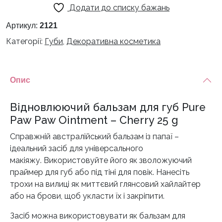
Додати до списку бажань
губ
Pure
Артикул:
2121
Paw
Категорії:
Губи
,
Декоративна косметика
Paw
Ointment
–
Опис
Cherry
25
Відновлюючий бальзам для губ Pure
g
кількість
Paw Paw Ointment – Cherry 25 g
Справжній австралійський бальзам із папаї –
ідеальний засіб для універсального
макіяжу. Використовуйте його як зволожуючий
праймер для губ або під тіні для повік. Нанесіть
трохи на вилиці як миттєвий глянсовий хайлайтер
або на брови, щоб укласти їх і закріпити.
Засіб можна використовувати як бальзам для