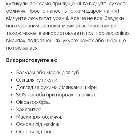
кутикули, так само при лущенні та відчутті сухості
обличчя. Просто нанесіть тонким шаром на ніч і
відчуйте результат уранці. Але це не все! Завдяки
його чарівним заспокійливим властивостям ви
також можете використовувати при порізах, опіках,
висипах, подразненнях, укусах комах або шкірі, що
потріскалася.
Використовуйте як:
Бальзам або маски для губ.
Олії для кутикули.
Догляд за сухими ділянками шкіри.
SOS-засоби при порізах та опіках.
Фіксатор брів.
Хайлайтер.
Маски для обличчя.
Основи під макіяж.
Основи під тіні.