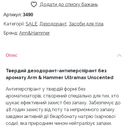
Додати до списку бажань
без
аромату
Артикул:
3490
Arm
Категорії:
SALE
,
Дезодорант
,
Засоби для тіла
&
Бренд:
Arm&Hammer
Hammer
Ultramax
Unscented
кількість
Опис
Твердий дезодорант-антиперспірант без
аромату Arm & Hammer Ultramax Unscented
Антиперспірант у твердій формі без
ароматизаторів, створений спеціально для тих, хто
шукає ефективний захист без запаху. Забезпечує до
48 годин захисту від поту та неприємного запаху
завдяки активній дії бікарбонату натрію (харчової
соди), яка природним чином нейтралізує запахи.