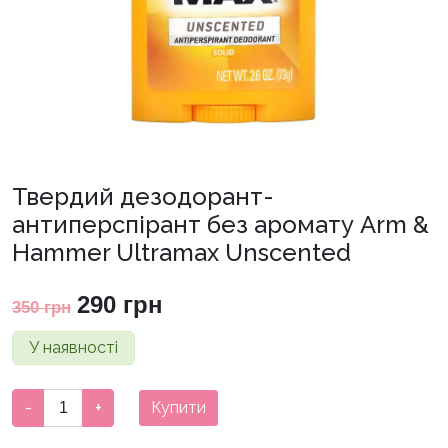
Твердий дезодорант-
антиперспірант без аромату Arm &
Hammer Ultramax Unscented
Оригінальна
Поточна
290
грн
350
грн
ціна:
ціна:
У наявності
350 грн.
290 грн.
Твердий
-
+
Купити
дезодорант-
антиперспірант