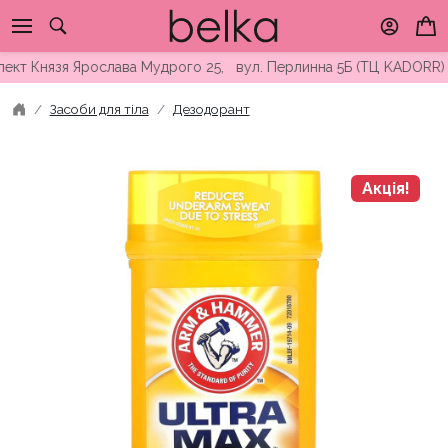
Skip
to
content
 Князя Ярослава Мудрого 25, вул. Перлинна 5Б (ТЦ KADORR) ∘ Б
Засоби для тіла
Дезодорант
Акція!