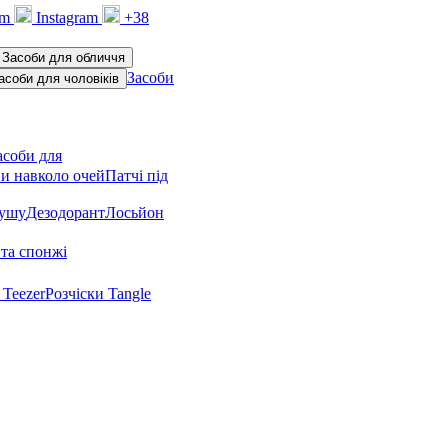
am
Instagram
+38
Засоби для обличчя
Засоби
асоби для чоловіків
асоби для
и навколо очей
Патчі під
душу
Дезодорант
Лосьйон
та спонжі
 Teezer
Розчіски Tangle