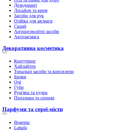
Дезодорант
Лосьйон та крем
Засоби для рук
Олійка для засмаги
Скраб
Антицелюлітні засоби
Автозасмага
Декоративна косметика
Контуринг
Хайлайтер
Тональні засоби та консилери
Брови
Очі
Губи
Рум'яна та пудра
Пензлики та спонжі
Парфуми та спреї-місти
Bogenia
Lattafa