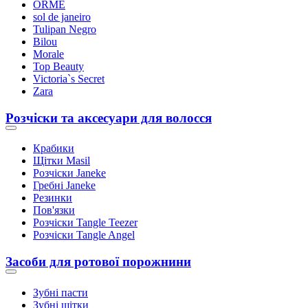
ORME
sol de janeiro
Tulipan Negro
Bilou
Morale
Top Beauty
Victoria`s Secret
Zara
Розчіски та аксесуари для волосся
Крабики
Щітки Masil
Розчіски Janeke
Гребні Janeke
Резинки
Пов'язки
Розчіски Tangle Teezer
Розчіски Tangle Angel
Засоби для ротової порожнини
Зубні пасти
Зубні щітки