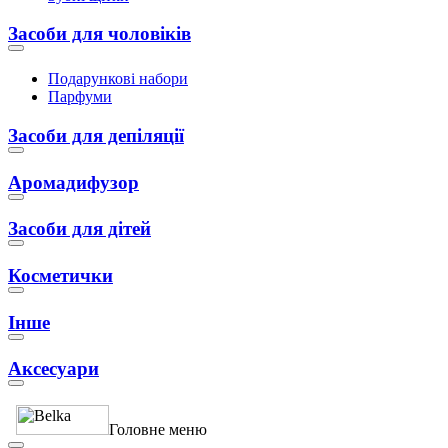
Засоби для чоловіків
Подарункові набори
Парфуми
Засоби для депіляції
Аромадифузор
Засоби для дітей
Косметички
Інше
Аксесуари
Головне меню