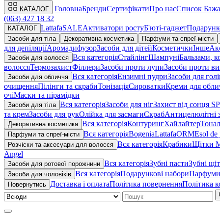
Головна
Бренди
Сертифікати
Про нас
Список Баж
КАТАЛОГ
(063) 427 18 32
Lattafa
SALE
Активатори росту
Б'юті-гаджет
Подарунк
КАТАЛОГ
Засоби для тіла
Декоративна косметика
Парфуми та спреї-місти
для депіляції
Аромадифузор
Засоби для дітей
Косметички
Інше
Ак
Вся категорія
Стайлінг
Шампуні
Бальзами, к
Засоби для волосся
волосся
Термозахист
Філлери
Засоби проти лупи
Засоби проти ви
Вся категорія
Ензимні пудри
Засоби для гол
Засоби для обличчя
очищення
Пілінги та скраби
Тонізація
Сироватки
Креми для обли
очі
Маски та пірамідки
Вся категорія
Засоби для ніг
Захист від сонця S
Засоби для тіла
та крем
Засоби для рук
Олійка для засмаги
Скраб
Антицелюлітні 
Вся категорія
Контуринг
Хайлайтер
Тонал
Декоративна косметика
Вся категорія
Bogenia
Lattafa
ORME
sol de 
Парфуми та спреї-місти
Вся категорія
Крабики
Щітки M
Розчіски та аксесуари для волосся
Angel
Вся категорія
Зубні пасти
Зубні щі
Засоби для ротової порожнини
Вся категорія
Подарункові набори
Парфум
Засоби для чоловіків
Доставка i оплата
Політика повернення
Політика к
Повернутись
Ш