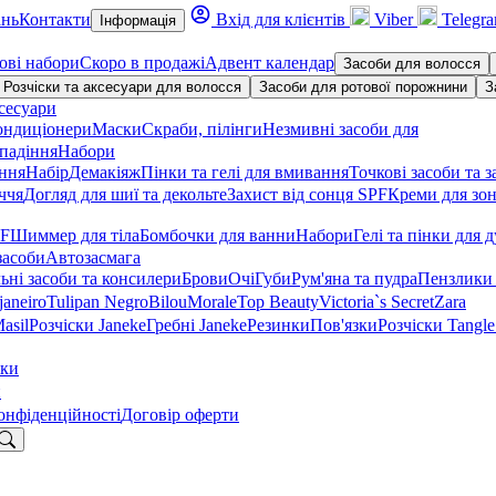
ань
Контакти
Вхід для клієнтів
Viber
Telegr
Інформація
ові набори
Скоро в продажі
Адвент календар
Засоби для волосся
Розчіски та аксесуари для волосся
Засоби для ротової порожнини
З
сесуари
ондиціонери
Маски
Скраби, пілінги
Незмивні засоби для
падіння
Набори
іння
Набір
Демакіяж
Пінки та гелі для вмивання
Точкові засоби та з
ччя
Догляд для шиї та декольте
Захист від сонця SPF
Креми для зон
PF
Шиммер для тіла
Бомбочки для ванни
Набори
Гелі та пінки для 
засоби
Автозасмага
ьні засоби та консилери
Брови
Очі
Губи
Рум'яна та пудра
Пензлики 
janeiro
Tulipan Negro
Bilou
Morale
Top Beauty
Victoria`s Secret
Zara
asil
Розчіски Janeke
Гребні Janeke
Резинки
Пов'язки
Розчіски Tangle
тки
и
онфіденційності
Договір оферти
укати: