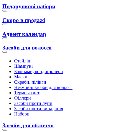
Подарункові набори
Скоро в продажі
Адвент календар
Засоби для волосся
Стайлінг
Шампуні
Бальзами, кондиціонери
Маски
Скраби, пілінги
Незмивні засоби для волосся
Термозахист
Філлери
Засоби проти лупи
Засоби проти випадіння
Набори
Засоби для обличчя