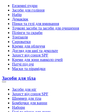
Ензимні пудри
Засоби для гоління
Набір
Демакіяж
Пінки та гелі для вмивання
Точкові засоби та засоби для очищення
Пілінги та скраби
Тонізація
Сироватки
Креми для обличчя
Догляд для шиї та декольте
Захист від сонця SPF
Креми для зони навколо очей
Патчі під очі
Маски та пірамідки
Засоби для тіла
Засоби для ніг
Захист від сонця SPF
Шиммер для тіла
Бомбочки для ванни
Набори
Гелі та пінки для душу