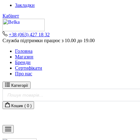
Skip
Закладки
to
Кабінет
content
+38 (063) 427 18 32
Служба підтримки працює з 10.00 до 19.00
Головна
Магазин
Бренди
Сертифікати
Про нас
Категорії
Пошук
товарів
Кошик (
0
)