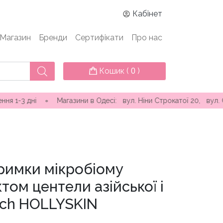
Кабінет
Магазин
Бренди
Сертифікати
Про нас
Кошик (
)
0
ні ∘ Магазини в Одесі: вул. Ніни Строкатої 20, вул. Самофало
тримки мікробіому
том центели азійської і
uch HOLLYSKIN