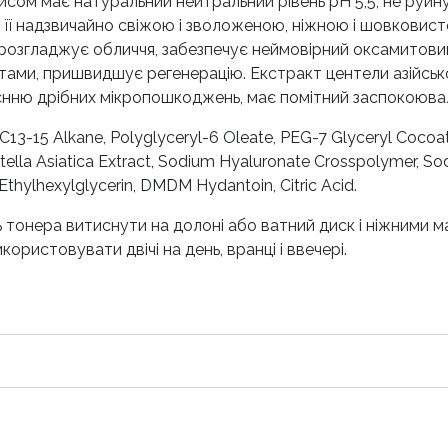
рисом має натуральний нейтральний рівень pH 5,5, не руйн
ь її надзвичайно свіжою і зволоженою, ніжною і шовковист
і розгладжує обличчя, забезпечує неймовірний оксамитови
ами, пришвидшує регенерацію. Екстракт центели азійської
єнню дрібних мікропошкоджень, має помітний заспокоювал
 C13-15 Alkane, Polyglyceryl-6 Oleate, PEG-7 Glyceryl Cocoat
tella Asiatica Extract, Sodium Hyaluronate Crosspolymer, S
Ethylhexylglycerin, DMDM Hydantoin, Citric Acid.
ь тонера витиснути на долоні або ватний диск і ніжними
ористовувати двічі на день, вранці і ввечері.