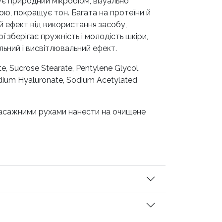
ує природний мікробіом, візуально
ою, покращує тон. Багата на протеїни й
й ефект від використання засобу,
 зберігає пружність і молодість шкіри,
ьний і висвітлювальний ефект.
e, Sucrose Stearate, Pentylene Glycol,
odium Hyaluronate, Sodium Acetylated
 масажними рухами нанести на очищене