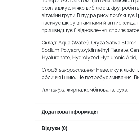
Тонер з екстрактом центели азійської і 
розгладжує, м’яко вибілює шкіру, робит
вітаміни групи В пудра рису пом’якшує 
насичує шкіру вітамінами й антиоксидант
пришвидшує її відновлення, сприяє заго
Склад: Aqua (Water), Oryza Sativa Starch,
Sodium Polyacryloyldimethyl Taurate, Cen
Hyaluronate, Hydrolyzed Hyaluronic Acid, 
Спосіб використання:
Невелику кількіст
обличчя і шию. Не потребує змивання. Вик
Тип шкіри:
жирна, комбінована, суха.
Додаткова інформація
Відгуки (0)