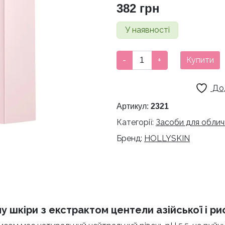
382
грн
У наявності
Тонер
-
+
Купити
для
підтримки
До
мікробіому
шкіри
Артикул:
2321
з
Категорії:
Засоби для облич
екстрактом
Бренд:
HOLLYSKIN
центели
азійської
і
рисом
Rice
Touch
у шкіри з екстрактом центели азійської і р
HOLLYSKIN
кількість