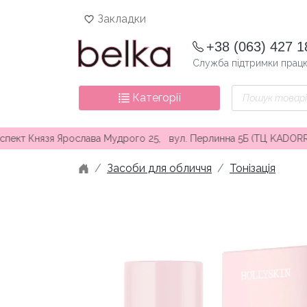
Skip
Закладки
to
content
+38 (063) 427 1
Служба підтримки працю
Пошук
Категорії
товарів
нязя Ярослава Мудрого 25, вул. Перлинна 5Б (ТЦ KADORR) ∘ Без
Засоби для обличчя
Тонізація