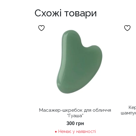
Схожі товари
Ке
Масажер-шкребок для обличчя
шампун
“Гуаша”
300
грн
Немає у наявності