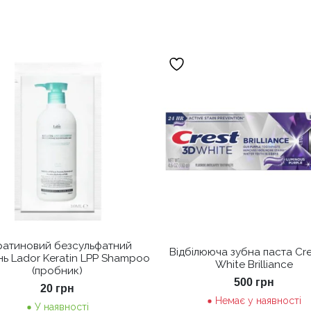
ратиновий безсульфатний
Відбілююча зубна паста Cre
ь Lador Keratin LPP Shampoo
White Brilliance
(пробник)
500
грн
20
грн
Немає у наявності
У наявності