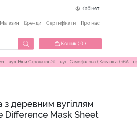
Кабінет
Магазин
Бренди
Сертифікати
Про нас
Кошик (
)
0
іни Строкатої 20, вул. Самофалова ( Каманіна ) 16А, проспект
 з деревним вугіллям
e Difference Mask Sheet