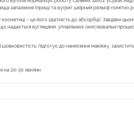
ого вугілля нормалізує роботу сальних залоз, усуває на
нища запалення (прищі та вугри); шкірний рельєф помітно 
косметиці – це його здатність до абсорбції. Завдяки цьом
що надається вуглецями, уповільнює окислювальні процеси
шовковистість, підготує до нанесення макіяжу, захистить 
я на 20-30 хвилин.