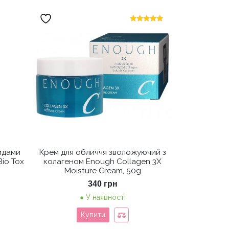
Оцінено в
5.00
з 5
идами
Крем для обличчя зволожуючий з
Bio Tox
колагеном Enough Collagen 3X
Moisture Cream, 50g
340
грн
У наявності
Купити