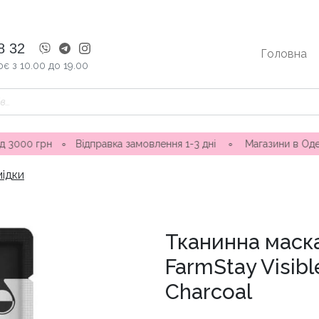
8 32
Головна
є з 10.00 до 19.00
∘
Відправка замовлення 1-3 дні ∘ Магазини в Одесі: вул. Н
мідки
Тканинна маска
FarmStay Visibl
Charcoal