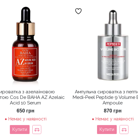
ироватка з азелаїновою
Ампульна сироватка з пепт
тою Cos De BAHA AZ Azelaic
Medi-Peel Peptide 9 Volume 
Acid 10 Serum
Ampoule
650
грн
870
грн
Немає у наявності
Немає у наявності
Купити
Купити