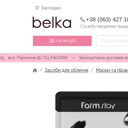
Skip
Закладки
to
content
+38 (063) 427 1
Служба підтримки працю
Пошук
Категорії
товарів
. Перлинна 5Б (ТЦ KADORR) ∘ Безкоштовна доставка від 3000 грн
Засоби для обличчя
Маски та піра