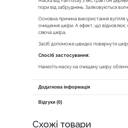
Маска від FarmStay з екстрактом деревн
пори від забруднень. Заліковуються вог
Основна причина використання вугілля у 
очищення шкіри. А ефект, що відновлює, 
сяюча шкіра.
Засіб допоможе швидко повернути шкірі 
Спосіб застосування:
Нанесіть маску на очищену шкіру обличч
Додаткова інформація
Відгуки (0)
Схожі товари