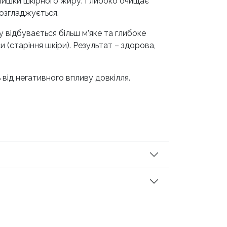
длишки шкірного жиру. Глибоко очищає
розгладжується.
у відбувається більш м’яке та глибоке
 (старіння шкіри). Результат – здорова,
від негативного впливу довкілля.