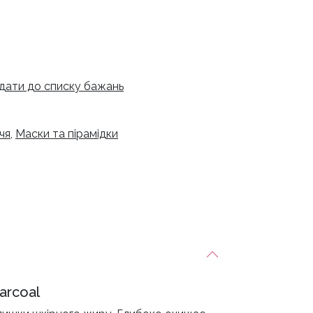
дати до списку бажань
чя
,
Маски та пірамідки
arcoal