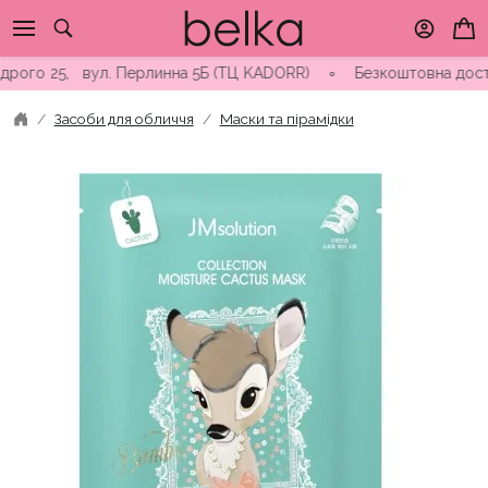
Skip
to
content
о 25, вул. Перлинна 5Б (ТЦ KADORR) ∘ Безкоштовна доставка ві
Засоби для обличчя
Маски та пірамідки