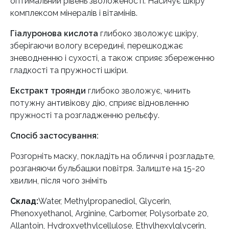
оптимальний рівень зволоженості. Насичує шкіру
комплексом мінералів і вітамінів.
Гіалуронова кислота
глибоко зволожує шкіру,
зберігаючи вологу всередині, перешкоджає
зневодненню і сухості, а також сприяє збереженню
гладкості та пружності шкіри.
Екстракт троянди
глибоко зволожує, чинить
потужну антивікову дію, сприяє відновленню
пружності та розгладженню рельєфу.
Спосіб застосування:
Розгорніть маску, покладіть на обличчя і розгладьте,
розганяючи бульбашки повітря. Залиште на 15-20
хвилин, після чого зніміть
Склад:
Water, Methylpropanediol, Glycerin,
Phenoxyethanol, Arginine, Carbomer, Polysorbate 20,
Allantoin, Hydroxyethylcellulose, Ethylhexylglycerin,