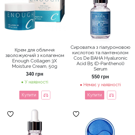
Сироватка з гіалуроновою
Крем для обличчя
кислотою та пантенолом
зволожуючий з колагеном
Cos De BAHA Hyaluronic
Enough Collagen 3X
Acid B5 (D-Panthenol)
Moisture Cream, 50g
Serum
340
грн
550
грн
У наявності
Немає у наявності
Купити
Купити