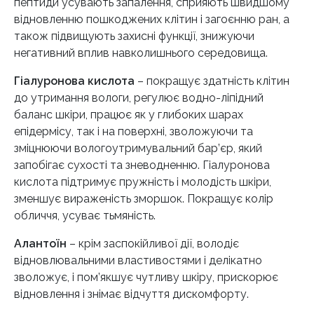
пептиди усувають запалення, сприяють швидшому
відновленню пошкоджених клітин і загоєнню ран, а
також підвищують захисні функції, знижуючи
негативний вплив навколишнього середовища.
Гіалуронова кислота
– покращує здатність клітин
до утримання вологи, регулює водно-ліпідний
баланс шкіри, працює як у глибоких шарах
епідермісу, так і на поверхні, зволожуючи та
зміцнюючи вологоутримувальний бар’єр, який
запобігає сухості та зневодненню. Гіалуронова
кислота підтримує пружність і молодість шкіри,
зменшує вираженість зморшок. Покращує колір
обличчя, усуває тьмяність.
Алантоїн
– крім заспокійливої дії, володіє
відновлювальними властивостями і делікатно
зволожує, і пом’якшує чутливу шкіру, прискорює
відновлення і знімає відчуття дискомфорту.