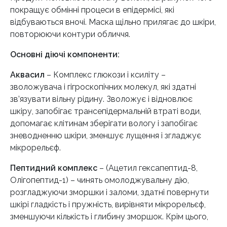
покращує обмінні процеси в епідермісі, які
відбуваються вночі. Маска щільно прилягає до шкіри,
повторюючи контури обличчя.
Основні діючі компоненти:
Аквасил
– Комплекс глюкози і ксиліту –
зволожувача і гігроскопічних молекул, які здатні
зв’язувати вільну рідину. Зволожує і відновлює
шкіру, запобігає трансепідермальній втраті води,
допомагає клітинам зберігати вологу і запобігає
зневодненню шкіри, зменшує лущення і згладжує
мікрорельєф.
Пептидний комплекс
– (Ацетил гексапептид-8,
Олігопептид-1) – чинять омолоджувальну дію,
розгладжуючи зморшки і заломи, здатні повернути
шкірі гладкість і пружність, вирівняти мікрорельєф,
зменшуючи кількість і глибину зморшок. Крім цього,