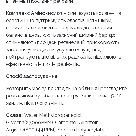
вітамінів і поживних речовин.
Комплекс Амінокислот
– синтезують колаген та
еластин, що підтримують еластичність шкіри,
сприяють зволоженню, нормалізують водний
баланс; відновлюють захисний шкірний бар’єр;
стимулюють процеси регенерації; прискорюють
загоєння ушкоджень; усувають лущення;
нейтралізують дію вільних радикалів; підсилюють
ефективність інших інгредієнтів.
Спосіб застосування:
Розгорніть маску, покладіть на обличчя і розгладьте,
розганяючи бульбашки повітря. Залиште на 15-20
хвилин, після чого зніміть.
Склад:
Water, Methylpropanediol,
Glycerin(27,000PPM), Carbomer, Allantoin,
Arginine(800.144PPM), Sodium Polyacrylate,