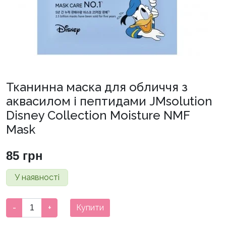
Тканинна маска для обличчя з
аквасилом і пептидами JMsolution
Disney Collection Moisture NMF
Mask
85
грн
У наявності
Тканинна
-
+
Купити
маска