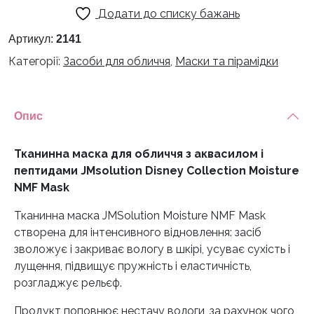
для
Додати до списку бажань
обличчя
з
Артикул:
2141
аквасилом
Категорії:
Засоби для обличчя
,
Маски та пірамідки
і
пептидами
JMsolution
Опис
Disney
Collection
Moisture
Тканинна маска для обличчя з аквасилом і
NMF
пептидами JMsolution Disney Collection Moisture
Mask
NMF Mask
кількість
Тканинна маска JMSolution Moisture NMF Mask
створена для інтенсивного відновлення: засіб
зволожує і закриває вологу в шкірі, усуває сухість і
лущення, підвищує пружність і еластичність,
розгладжує рельєф.
Продукт поповнює нестачу вологи, за рахунок чого