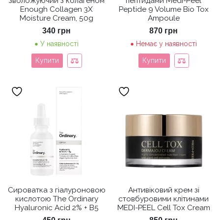
зволожуючий з колагеном
пептидами Medi-Peel
Enough Collagen 3X
Peptide 9 Volume Bio Tox
Moisture Cream, 50g
Ampoule
340
грн
870
грн
У наявності
Немає у наявності
Купити
Купити
Сироватка з гіалуроновою
Антивіковий крем зі
кислотою The Ordinary
стовбуровими клітинами
Hyaluronic Acid 2% + B5
MEDI-PEEL Cell Tox Cream