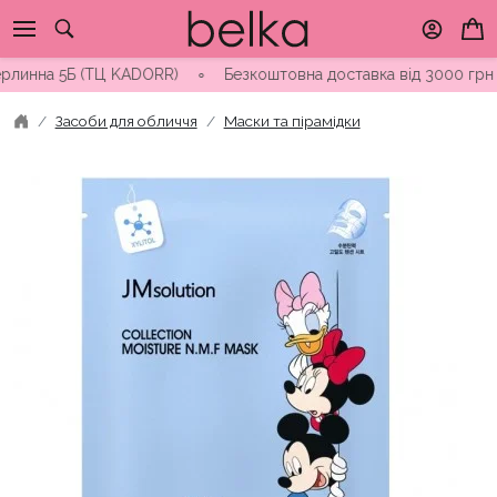
Skip
to
content
а 5Б (ТЦ KADORR) ∘ Безкоштовна доставка від 3000 грн
∘
Відп
Засоби для обличчя
Маски та пірамідки