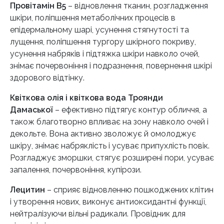
Провітамін В5
– відновлення тканин, розгладження
шкіри, поліпшення метаболічних процесів в
епідермальному шарі, усунення стягнутості та
лущення, поліпшення тургору шкірного покриву,
усунення набряків і підтяжка шкіри навколо очей,
знімає почервоніння і подразнення, повернення шкірі
здорового відтінку.
Квіткова олія і квіткова вода Троянди
Дамаської
– ефективно підтягує контур обличчя, а
також благотворно впливає на зону навколо очей і
декольте. Вона активно зволожує й омолоджує
шкіру, знімає набряклість і усуває припухлість повік.
Розгладжує зморшки, стягує розширені пори, усуває
запалення, почервоніння, купірози.
Лецитин
– сприяє відновленню пошкоджених клітин
і утворення нових, виконує антиоксидантні функції,
нейтралізуючи вільні радикали. Провідник для