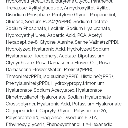
Hydroxyethylcellulose, Butylene Glycol, Panthenol,
Trehalose, Xylitylglucoside, Anhydroxylitol, Xylitol,
Disodium Phosphate, Pentylene Glycol, Propanediol,
Glucose, Sodium PCA(270PPB), Sodium Lactate,
Sodium Phosphate, Lecithin, Sodium Hyaluronate,
Hydroxyethyl Urea, Aspartic Acid, PCA, Acetyl
Hexapeptide-8, Glycine, Alanine, Serine, Valine(12PPB),
Hydrolyzed Hyaluronic Acid, Hydrolyzed Sodium
Hyaluronate, Tocopheryl Acetate, Dipotassium
Glycyrrhizate, Rosa Damascena Flower Oil , Rosa
Damascena Flower Water , Proline(7PPB),
Threonine(7PPB), Isoleucine(7PPB), Histidine(3PPB),
Phenylalanine(3PPB), Hydroxypropyltrimonium
Hyaluronate, Sodium Acetylated Hyaluronate,
Dimethylsilanol Hyaluronate, Sodium Hyaluronate
Crosspolymer, Hyaluronic Acid, Potassium Hyaluronate,
Oligopeptide-1, Caprylyl Glycol, Polysorbate 20,
Polysorbate 60, Fragrance, Disodium EDTA,
Ethylhexylglycerin, Phenoxyethanol, 1,2-Hexanediol.