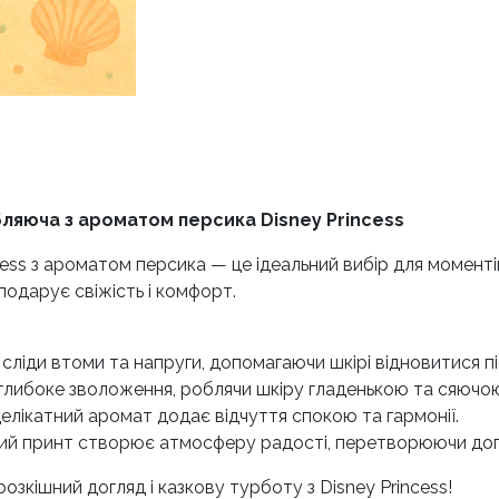
ляюча з ароматом персика Disney Princess
cess з ароматом персика — це ідеальний вибір для моменті
 подарує свіжість і комфорт.
є сліди втоми та напруги, допомагаючи шкірі відновитися п
 глибоке зволоження, роблячи шкіру гладенькою та сяючо
 делікатний аромат додає відчуття спокою та гармонії.
вний принт створює атмосферу радості, перетворюючи дог
 розкішний догляд і казкову турботу з Disney Princess!