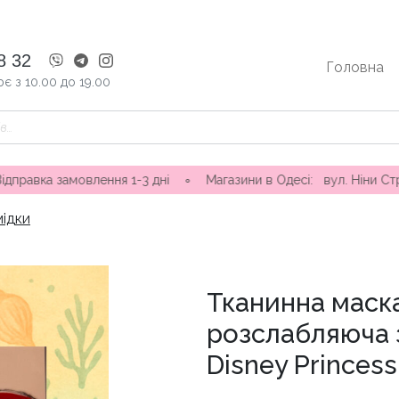
8 32
Головна
є з 10.00 до 19.00
влення 1-3 дні ∘ Магазини в Одесі: вул. Ніни Строкатої 20, в
мідки
Тканинна маск
розслабляюча 
Disney Princess