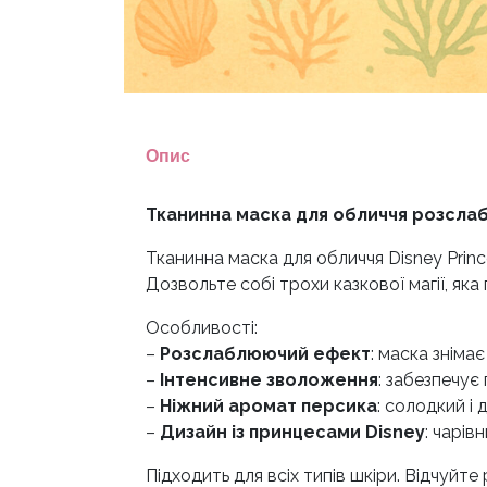
Опис
Тканинна маска для обличчя розслаб
Тканинна маска для обличчя Disney Prin
Дозвольте собі трохи казкової магії, яка
Особливості:
–
Розслаблюючий ефект
: маска зніма
–
Інтенсивне зволоження
: забезпечує
–
Ніжний аромат персика
: солодкий і
–
Дизайн із принцесами Disney
: чарі
Підходить для всіх типів шкіри. Відчуйте