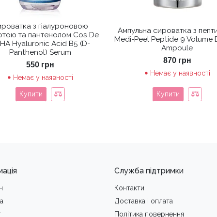
роватка з гіалуроновою
Ампульна сироватка з пепт
отою та пантенолом Cos De
Medi-Peel Peptide 9 Volume 
HA Hyaluronic Acid B5 (D-
Ampoule
Panthenol) Serum
870
грн
550
грн
Немає у наявності
Немає у наявності
Купити
Купити
мація
Служба підтримки
н
Контакти
а
Доставка i оплата
т
Політика повернення