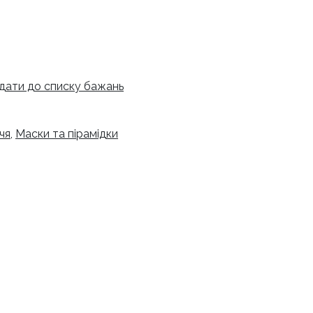
дати до списку бажань
чя
,
Маски та пірамідки