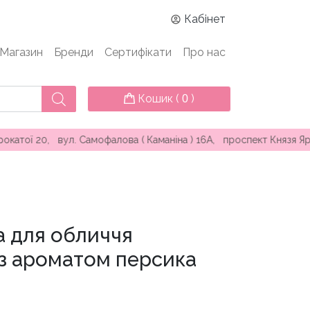
Кабінет
Магазин
Бренди
Сертифікати
Про нас
Кошик (
)
0
ул. Самофалова ( Каманіна ) 16А, проспект Князя Ярослава Муд
а для обличчя
з ароматом персика