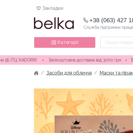
Skip
Закладки
to
content
+38 (063) 427 1
Служба підтримки працю
Пошук
Категорії
товарів
ADORR) ∘ Безкоштовна доставка від 3000 грн
∘
Відправка замо
Засоби для обличчя
Маски та піра