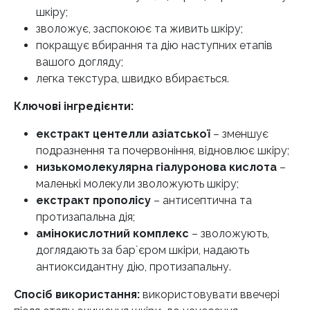
шкіру;
зволожує, заспокоює та живить шкіру;
покращує вбирання та дію наступних етапів
вашого догляду;
легка текстура, швидко вбирається.
Ключові інгредієнти:
екстракт центелли азіатської
– зменшує
подразнення та почервоніння, відновлює шкіру;
низькомолекулярна гіалуронова кислота
–
маленькі молекули зволожують шкіру;
екстракт прополісу
– антисептична та
протизапальна дія;
амінокислотний комплекс
– зволожують,
доглядають за барʼєром шкіри, надають
антиоксидантну дію, протизапальну.
Спосіб використання:
використовувати ввечері