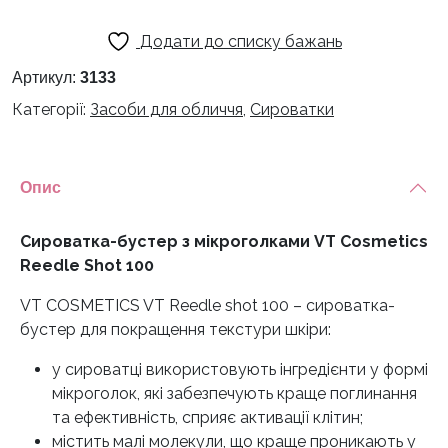
Додати до списку бажань
Артикул:
3133
Категорії:
Засоби для обличчя
,
Сироватки
Опис
Сироватка-бустер з мікроголками VT Cosmetics
Reedle Shot 100
VT COSMETICS VT Reedle shot 100 – сироватка-
бустер для покращення текстури шкіри:
у сироватці використовують інгредієнти у формі
мікроголок, які забезпечують краще поглинання
та ефективність, сприяє активації клітин;
містить малі молекули, що краще проникають у