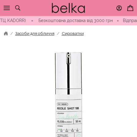
Skip
to
content
 KADORR) ∘ Безкоштовна доставка від 3000 грн
∘
Відправка за
Засоби для обличчя
Сироватки