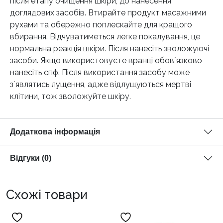
після етапу очищення шкіри, до нанесення
доглядових засобів. Втирайте продукт масажними
рухами та обережно поплескайте для кращого
вбирання. Відчуватиметься легке покалування, це
нормальна реакція шкіри. Після нанесіть зволожуючі
засоби. Якщо використовуєте вранці обовʼязково
нанесіть спф. Після використання засобу може
зʼявлятись лущення, адже відлущуються мертві
клітини, тож зволожуйте шкіру.
Додаткова інформація
Відгуки (0)
Схожі товари