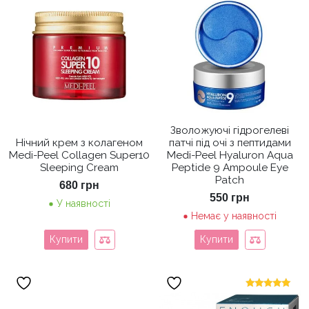
Зволожуючі гідрогелеві
Нічний крем з колагеном
патчі під очі з пептидами
Medi-Peel Collagen Super10
Medi-Peel Hyaluron Aqua
Sleeping Cream
Peptide 9 Ampoule Eye
Patch
680
грн
550
грн
У наявності
Немає у наявності
Купити
Купити
Оцінено в