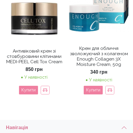
5.00
з 5
Крем для обличчя
Антивіковий крем зі
зволожуючий з колагеном
стовбуровими клітинами
Enough Collagen 3X
MEDI-PEEL Cell Tox Cream
Moisture Cream, 50g
850
грн
340
грн
У наявності
У наявності
Купити
Купити
Навігація