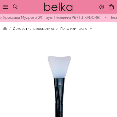
Skip
to
content
 Ярослава Мудрого 25, вул. Перлинна 5Б (ТЦ KADORR) ∘ Безкошт
Декоративна косметика
Пензлики та спонжі