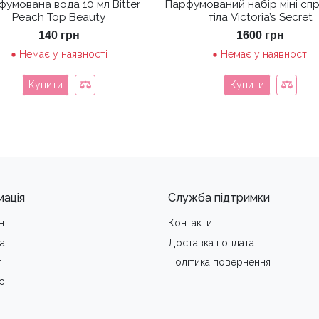
умована вода 10 мл Bitter
Парфумований набір міні спр
Peach Top Beauty
тіла Victoria’s Secret
140
грн
1600
грн
Немає у наявності
Немає у наявності
Купити
Купити
мація
Служба підтримки
н
Контакти
а
Доставка i оплата
т
Політика повернення
с