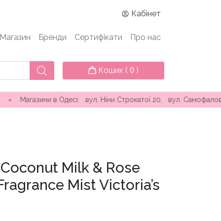
Кабінет
Магазин
Бренди
Сертифікати
Про нас
Кошик (
)
0
ни в Одесі: вул. Ніни Строкатої 20, вул. Самофалова ( Камані
 Coconut Milk & Rose
ragrance Mist Victoria’s