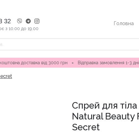
8 32
Головна
є з 10.00 до 19.00
ставка від 3000 грн
∘
Відправка замовлення 1-3 дні ∘ Магази
Secret
Спрей для тіла
Natural Beauty F
Secret