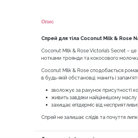
Опис
Спрей для тіла Coconut Milk & Rose Na
Coconut Milk & Rose Victoria’s Secret – 
нотками троянди та кокосового молочка.
Coconut Milk & Rose сподобається рома
в будь-якій обстановці, манить і запам’я
зволожує за рахунок присутності к
живить завдяки найціннішому маслу
захищає епідерміс від несприятливих
Спрей не залишає слідів та почуття липко