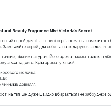
tural Beauty Fragrance Mist Victoria’s Secret
це тонкий спрей для тіла з нової серії ароматів знаменитог
 Замовляйте спрей для себе та на подарунок за лояльною
нтичним, ніжним натурам. Його аромат мо
ментально підій
товується надовго. Крім аромату, спрей:
окосового молочка;
 Ши;
 чинників довкілля.
сті на тілі. Він дуже швидко вбирається і не забруднює од