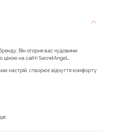
о бренду. Він огорне вас чудовими
 ціною на сайті SecretAngeL.
має настрій, створює відчуття комфорту
яг.