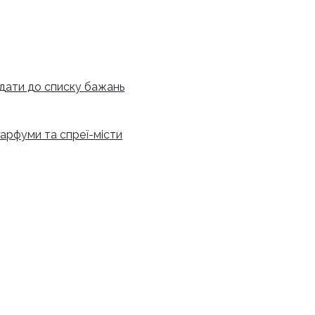
дати до списку бажань
арфуми та спреї-місти