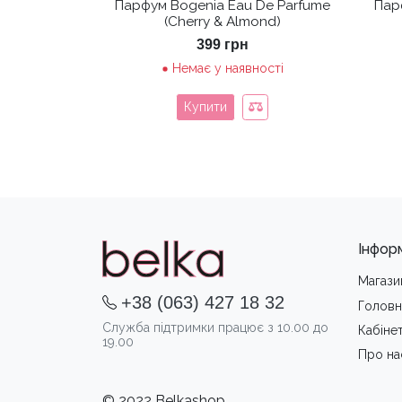
Парфум Bogenia Eau De Parfume
Парф
(Cherry & Almond)
399
грн
Немає у наявності
Купити
Інфор
Магази
+38 (063) 427 18 32
Головн
Служба підтримки працює з 10.00 до
Кабіне
19.00
Про на
© 2022 Belkashop