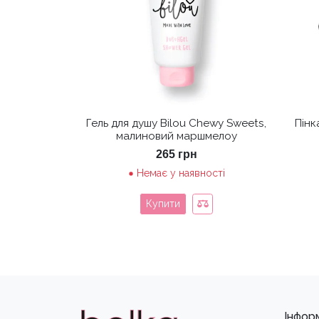
Гель для душу Bilou Chewy Sweets,
Пінк
малиновий маршмелоу
265
грн
Немає у наявності
Купити
Інфор