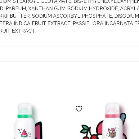
DIUM STEAROYL GLUTAMATE, BIS-ETHYLHEXYLOXYPHE
D, PARFUM, XANTHAN GUM, SODIUM HYDROXIDE, ACRYL
II BUTTER, SODIUM ASCORBYL PHOSPHATE, DISODIUM 
FERA INDICA FRUIT EXTRACT, PASSIFLORA INCARNATA F
RUIT EXTRACT.