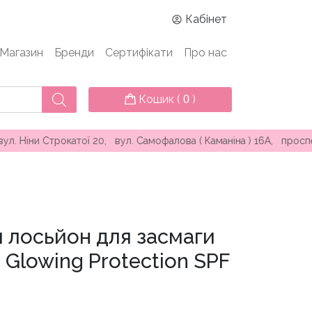
Кабінет
Магазин
Бренди
Сертифікати
Про нас
Кошик (
)
0
трокатої 20, вул. Самофалова ( Каманіна ) 16А, проспект Князя
 лосьйон для засмаги
 Glowing Protection SPF