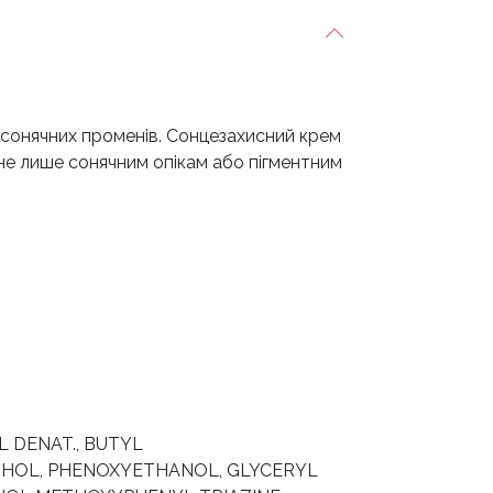
ом сонячних променів. Сонцезахисний крем
и не лише сонячним опікам або пігментним
 DENAT., BUTYL
OHOL, PHENOXYETHANOL, GLYCERYL