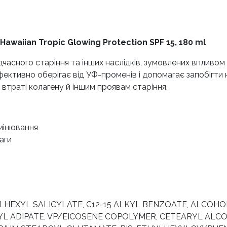
waiian Tropic Glowing Protection SPF 15, 180 ml
редчасного старіння та інших наслідків, зумовлених вплив
 ефективно оберігає від УФ-променів і допомагає запобігт
 втраті колагену й іншим проявам старіння.
мінювання
аги
LHEXYL SALICYLATE, C12-15 ALKYL BENZOATE, ALCOHOL
L ADIPATE, VP/EICOSENE COPOLYMER, CETEARYL ALC