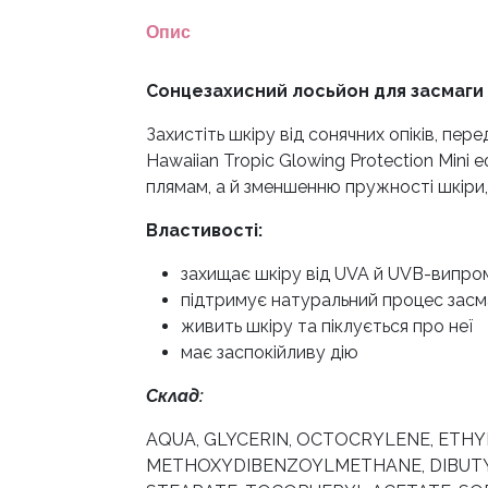
Опис
Сонцезахисний лосьйон для засмаги Ha
Захистіть шкіру від сонячних опіків, пе
Hawaiian Tropic Glowing Protection Mini
плямам, а й зменшенню пружності шкіри,
Властивості:
захищає шкіру від UVA й UVB-випро
підтримує натуральний процес засм
живить шкіру та піклується про неї
має заспокійливу дію
Склад:
AQUA, GLYCERIN, OCTOCRYLENE, ETHY
METHOXYDIBENZOYLMETHANE, DIBUTY