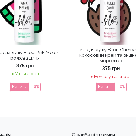
Пінка для душу Bilou Cherry
а для душу Bilou Pink Melon,
кокосовий крем та вишн
рожева диня
морозиво
375
грн
375
грн
У наявності
Немає у наявності
Купити
Купити
мація
Служба підтримки