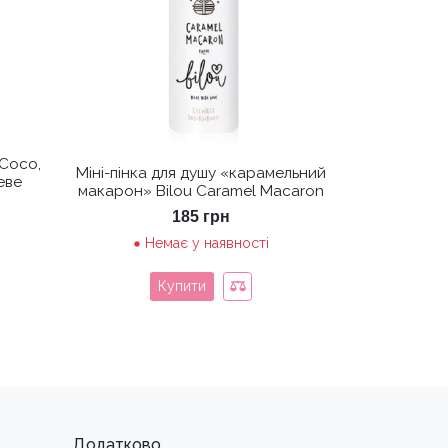
 Coco,
Міні-пінка для душу «карамельний
еве
макарон» Bilou Caramel Macaron
185
грн
Немає у наявності
Купити
Додатково