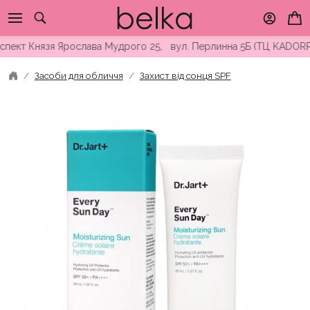
Skip
to
content
ект Князя Ярослава Мудрого 25, вул. Перлинна 5Б (ТЦ KADORR) 
Засоби для обличчя
Захист від сонця SPF