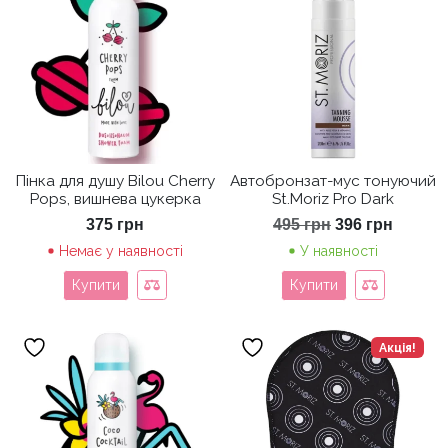
Пінка для душу Bilou Cherry
Автобронзат-мус тонуючий
Pops, вишнева цукерка
St.Moriz Pro Dark
Оригінальна
Поточ
375
грн
495
грн
396
грн
ціна:
ціна:
Немає у наявності
У наявності
495 грн.
396 гр
Купити
Купити
Акція!