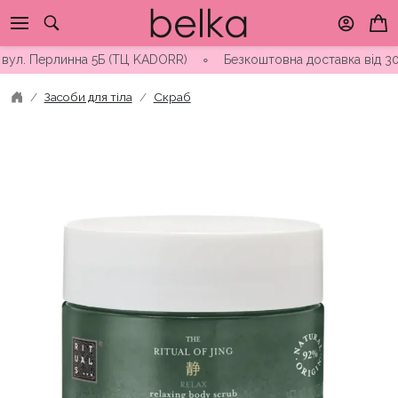
Skip
to
content
. Перлинна 5Б (ТЦ KADORR) ∘ Безкоштовна доставка від 3000 гр
Засоби для тіла
Скраб