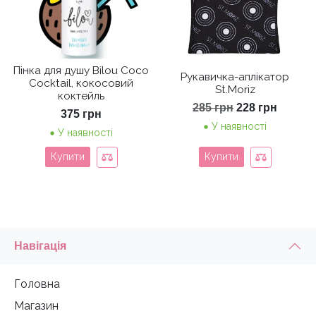
Пінка для душу Bilou Coco
Рукавичка-аплікатор
Cocktail, кокосовий
St.Moriz
коктейль
Оригінальна
Поточ
285
грн
228
грн
375
грн
ціна:
ціна:
У наявності
285 грн.
228 грн
У наявності
Купити
Купити
Навігація
Головна
Магазин