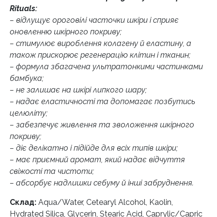
Rituals:
– відлущує ороговілі часточки шкіри і сприяє
оновленню шкірного покриву;
– стимулює вироблення колагену й еластину, а
також прискорює регенерацію клітин і тканин;
– формула збагачена ультратонкими частинками
бамбука;
– не залишає на шкірі липкого шару;
– надає еластичності та допомагає позбутись
целюліту;
– забезпечує живлення та зволоження шкірного
покриву;
– діє делікатно і підійде для всіх типів шкіри;
– має приємний аромат, який надає відчуття
свіжості та чистоти;
– абсорбує надлишки себуму й інші забруднення.
Склад:
Aqua/Water, Cetearyl Alcohol, Kaolin,
Hydrated Silica, Glycerin, Stearic Acid, Caprylic/Capric