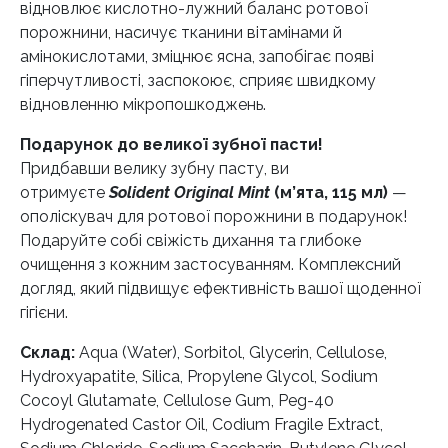
відновлює кислотно-лужний баланс ротової
порожнини, насичує тканини вітамінами й
амінокислотами, зміцнює ясна, запобігає появі
гіперчутливості, заспокоює, сприяє швидкому
відновленню мікропошкоджень.
Подарунок до великої зубної пасти!
Придбавши велику зубну пасту, ви
отримуєте
Solident Original Mint
(м’ята, 115 мл)
—
ополіскувач для ротової порожнини в подарунок!
Подаруйте собі свіжість дихання та глибоке
очищення з кожним застосуванням. Комплексний
догляд, який підвищує ефективність вашої щоденної
гігієни.
Склад:
Aqua (Water), Sorbitol, Glycerin, Cellulose,
Hydroxyapatite, Silica, Propylene Glycol, Sodium
Cocoyl Glutamate, Cellulose Gum, Peg-40
Hydrogenated Castor Oil, Codium Fragile Extract,