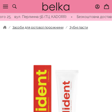
Skip
to
content
 25, вул. Перлинна 5Б (ТЦ KADORR) ∘ Безкоштовна доставка від
Засоби для ротової порожнини
Зубні пасти