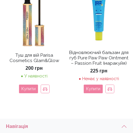
Відновлюючий бальзам для
Туш для вій Parisa
губ Pure Paw Paw Ointment
Cosmetics Glam&Glow
– Passion Fruit (маракуйя)
200
грн
225
грн
У наявності
Немає у наявності
Купити
Купити
Навігація