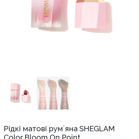
Рідкі матові румʼяна SHEGLAM
Color Bloom On Point