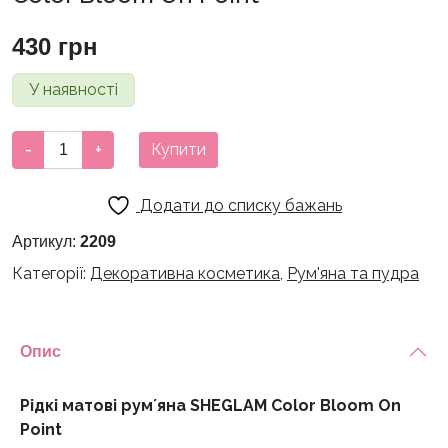
430
грн
У наявності
Рідкі
-
+
Купити
матові
румʼяна
Додати до списку бажань
SHEGLAM
Color
Артикул:
2209
Bloom
Категорії:
Декоративна косметика
,
Рум'яна та пудра
On
Point
кількість
Опис
Рідкі матові румʼяна SHEGLAM Color Bloom On
Point