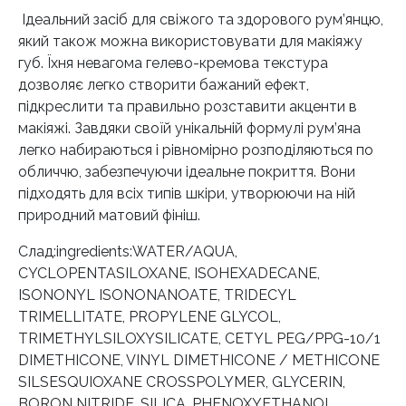
Ідеальний засіб для свіжого та здорового рум’янцю,
який також можна використовувати для макіяжу
губ. Їхня невагома гелево-кремова текстура
дозволяє легко створити бажаний ефект,
підкреслити та правильно розставити акценти в
макіяжі. Завдяки своїй унікальній формулі рум’яна
легко набираються і рівномірно розподіляються по
обличчю, забезпечуючи ідеальне покриття. Вони
підходять для всіх типів шкіри, утворюючи на ній
природний матовий фініш.
Слад:ingredients:WATER/AQUA,
CYCLOPENTASILOXANE, ISOHEXADECANE,
ISONONYL ISONONANOATE, TRIDECYL
TRIMELLITATE, PROPYLENE GLYCOL,
TRIMETHYLSILOXYSILICATE, CETYL PEG/PPG-10/1
DIMETHICONE, VINYL DIMETHICONE / METHICONE
SILSESQUIOXANE CROSSPOLYMER, GLYCERIN,
BORON NITRIDE, SILICA, PHENOXYETHANOL,