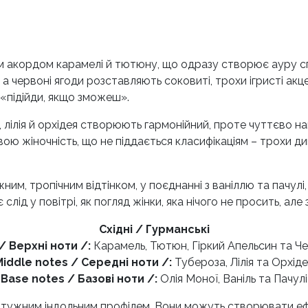
акордом карамелі й тютюну, що одразу створює ауру спо
 а червоні ягоди розставляють соковиті, трохи ігристі акц
 «підійди, якщо зможеш».
а, лілія й орхідея створюють гармонійний, проте чуттєво 
ю жіночність, що не піддається класифікаціям – трохи ди
ніжним, тропічним відтінком, у поєднанні з ваніллю та пачул
лід у повітрі, як погляд жінки, яка нічого не просить, але
Східні / Гурманські
/ Верхні ноти /:
Карамель, Тютюн, Гіркий Апельсин та Че
Middle notes / Середні ноти /:
Тубероза, Лілія та Орхід
Base notes / Базові ноти /:
Олія Моної, Ваніль та Пачулі
потужним індольним профілем. Вони можуть створювати ефе