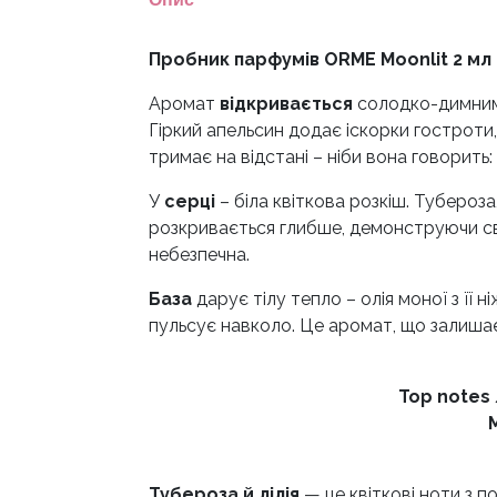
Пробник парфумів ORME Moonlit 2 мл
Аромат
відкривається
солодко-димним 
Гіркий апельсин додає іскорки гостроти,
тримає на відстані – ніби вона говорить:
У
серці
– біла квіткова розкіш. Тубероз
розкривається глибше, демонструючи сво
небезпечна.
База
дарує тілу тепло – олія моної з її 
пульсує навколо. Це аромат, що залишає с
Top notes 
Тубероза й лілія
— це квіткові ноти з 