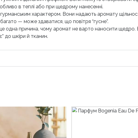
собливо в теплі або при щедрому нанесенні.
з гурманським характером. Вони надають аромату щільност
 багато — може здаватися, що повітря “гусне”.
ще одна причина, чому аромат не варто наносити щедро.
” до шкіри й тканин.