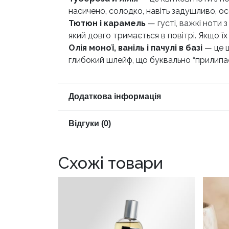
насичено, солодко, навіть задушливо, о
Тютюн і карамель
— густі, важкі ноти 
який довго тримається в повітрі. Якщо їх
Олія моної, ваніль і пачулі в базі
— це 
глибокий шлейф, що буквально “прилипає
Додаткова інформація
Відгуки (0)
Схожі товари