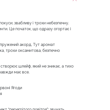
куси, звабливу і трохи небезпечну.
енти. Це початок, що одразу огортає і
напружений акорд. Тут аромат
ка, трохи оксамитова, безпечно
і, створює шлейф, який не зникає, а тихо
 завжди має все.
рвоні Ягоди
ея
кт “перегрітого повітря”: звучать