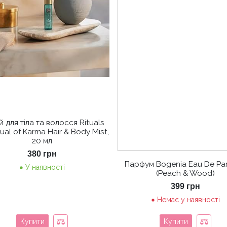
 для тіла та волосся Rituals
tual of Karma Hair & Body Mist,
20 мл
380
грн
Парфум Bogenia Eau De Pa
У наявності
(Peach & Wood)
399
грн
Немає у наявності
Купити
Купити