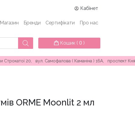
Кабінет
Магазин
Бренди
Сертифікати
Про нас
Кошик (
)
0
 20, вул. Самофалова ( Каманіна ) 16А, проспект Князя Яросла
мів ORME Moonlit 2 мл