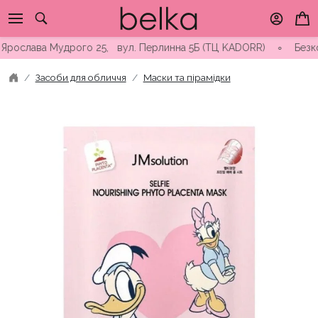
Skip
to
content
ослава Мудрого 25, вул. Перлинна 5Б (ТЦ KADORR) ∘ Безкоштовн
Засоби для обличчя
Маски та пірамідки