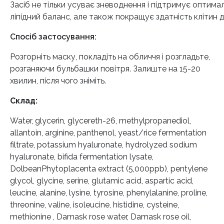
Засіб не тільки усуває зневоднення і підтримує оптимал
ліпідний баланс, але також покращує здатність клітин
Спосіб застосування:
Розгорніть маску, покладіть на обличчя і розгладьте,
розганяючи бульбашки повітря. Залиште на 15-20
хвилин, після чого зніміть.
Склад:
Water, glycerin, glycereth-26, methylpropanediol,
allantoin, arginine, panthenol, yeast/rice fermentation
filtrate, potassium hyaluronate, hydrolyzed sodium
hyaluronate, bifida fermentation lysate,
DolbeanPhytoplacenta extract (5,000ppb), pentylene
glycol, glycine, serine, glutamic acid, aspartic acid,
leucine, alanine, lysine, tyrosine, phenylalanine, proline,
threonine, valine, isoleucine, histidine, cysteine,
methionine , Damask rose water, Damask rose oil,