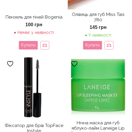
Олівець для губ Miss Tais
Пензель для тіней Bogenia
780
100
грн
145
грн
Немає у наявності
У наявності
Купити
Купити
Нічна маска для губ
Фіксатор для брів TopFace
яблуко-лайм Laneige Lip
Instyle