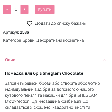
Помадка
-
+
Купити
для
брів
Додати до списку бажань
Sheglam
Chocolate
Артикул:
2586
кількість
Категорії:
Брови
,
Декоративна косметика
Опис
Помадка для брів Sheglam Chocolate
Заповніть рідкісні брови або створіть абсолютно
індивідуальний вид брів за допомогою нашого
кутового пензля та макашки для брів SHEGLAM
Brow-fection! Ця інноваційна комбінація, що
складається зі скошеної квадратної кисті та