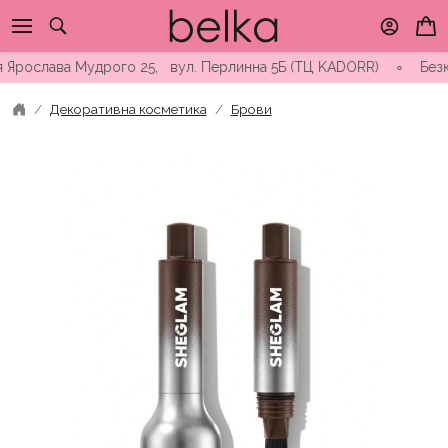
Skip
to
content
рослава Мудрого 25, вул. Перлинна 5Б (ТЦ KADORR) ∘ Безкоштов
Декоративна косметика
Брови