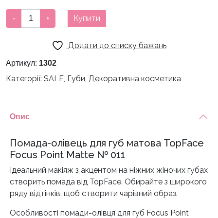
170 грн.
99 грн.
Помада-
-
+
Купити
олівець
для
Додати до списку бажань
губ
матова
Артикул:
1302
TopFace
Категорії:
SALE
,
Губи
,
Декоративна косметика
Focus
Point
Matte
Опис
№
011
Помада-олівець для губ матова TopFace
кількість
Focus Point Matte № 011
Ідеальний макіяж з акцентом на ніжних жіночих губах
створить помада від TopFace. Обирайте з широкого
ряду відтінків, щоб створити чарівний образ.
Особливості помади-олівця для губ Focus Point