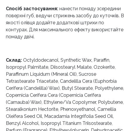
Спосіб застосування:
нанести помаду зсередини
поверхні губ, ведучи стрижень засобу до куточків. В
якості олівця додайте додаткові штрихи по
контурах. Для максимального ефекту використайте
помаду двічі.
Склад:
Octyldodecanol, Synthetic Wax, Paraffin,
Isopropyl Palmitate, Diisostearyl Malate, Ozokerite,
Paraffinum Liquidum (Mineral Oil), Sucrose
Tetrastearate Triacetate, Candelilla Cera (Euphorbia
Cerifera (Candelilla) Wax), Butyl Stearate, Polyethylene,
Copernicia Cerifera Cera (Copernicia Cerifera
(Carnauba) Wax), Ethylene/Va Copolymer, Polybutene,
Stearalkonium Hectorite, Phenoxyethanol, Camellia
Oleifera Seed Oil, Macadamia Integrifolia Seed Oil,
Benzyl Alcohol, Isopropyl Titanium Triisostearate,
Parfum (Fragrance), Ethylhexylglycerin, Dehydroacetic