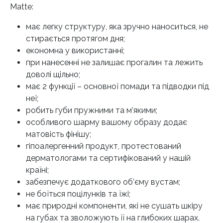
Matte:
має легку структуру, яка зручно наноситься, не
стирається протягом дня;
економна у використанні;
при нанесенні не залишає прогалин та лежить
доволі щільно;
має 2 функції – основної помади та підводки під
неї;
робить губи пружними та м’якими;
особливого шарму вашому образу додає
матовість фінішу;
гіпоалергенний продукт, протестований
дерматологами та сертифікований у нашій
країні;
забезпечує додаткового об’єму вустам;
не боїться поцілунків та їжі;
має природні компоненти, які не сушать шкіру
на губах та зволожують її на глибоких шарах.