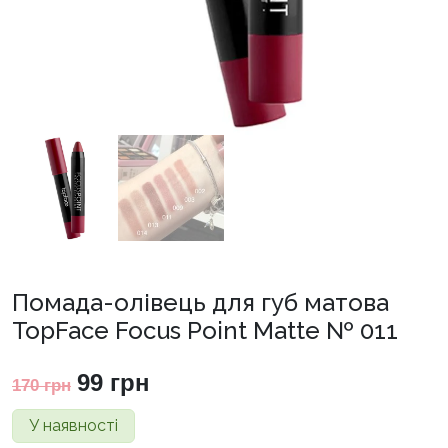
Помада-олівець для губ матова
TopFace Focus Point Matte № 011
Оригінальна
Поточна
99
грн
170
грн
ціна:
ціна:
У наявності