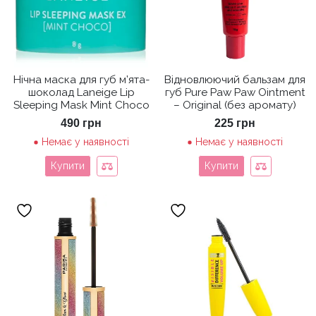
Нічна маска для губ м’ята-
Відновлюючий бальзам для
шоколад Laneige Lip
губ Pure Paw Paw Ointment
Sleeping Mask Mint Choco
– Original (без аромату)
490
грн
225
грн
Немає у наявності
Немає у наявності
Купити
Купити