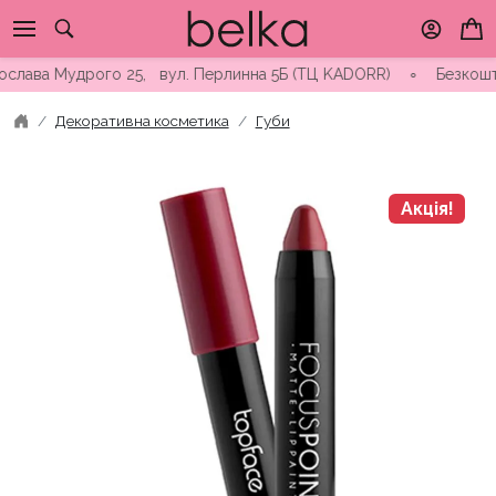
Skip
to
content
ава Мудрого 25, вул. Перлинна 5Б (ТЦ KADORR) ∘ Безкоштовна до
Декоративна косметика
Губи
Акція!