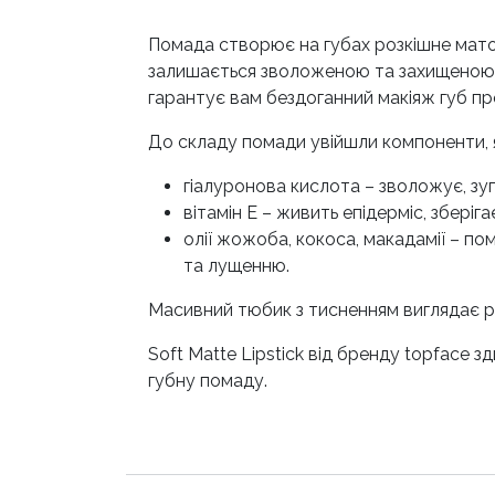
Помада створює на губах розкішне матов
залишається зволоженою та захищеною від 
гарантує вам бездоганний макіяж губ про
До складу помади увійшли компоненти, я
гіалуронова кислота – зволожує, зу
вітамін Е – живить епідерміс, зберіг
олії жожоба, кокоса, макадамії – 
та лущенню.
Масивний тюбик з тисненням виглядає р
Soft Matte Lipstick від бренду topface
губну помаду.