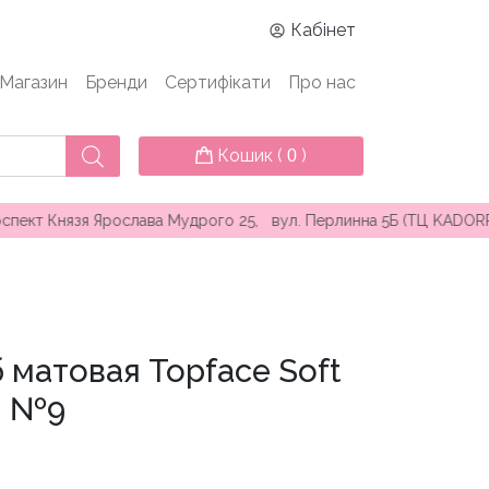
Кабінет
Магазин
Бренди
Сертифікати
Про нас
Кошик (
)
0
ослава Мудрого 25, вул. Перлинна 5Б (ТЦ KADORR) ∘ Безкоштовн
 матовая Topface Soft
 – №9
чна