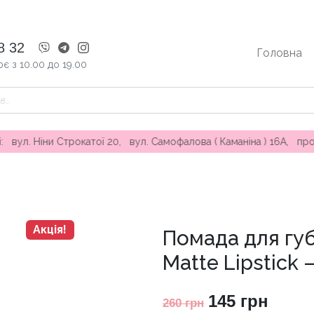
8 32
Головна
є з 10.00 до 19.00
катої 20, вул. Самофалова ( Каманіна ) 16А, проспект Князя Яр
Акція!
Помада для губ
Matte Lipstick
Оригінальна
Пото
145
грн
260
грн