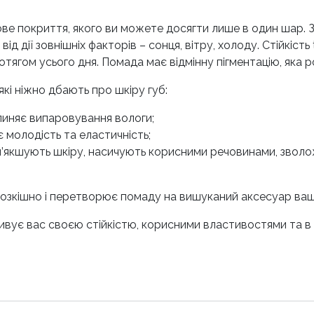
е покриття, якого ви можете досягти лише в один шар. З
дії зовнішніх факторів – сонця, вітру, холоду. Стійкість 
тягом усього дня. Помада має відмінну пігментацію, яка р
кі ніжно дбають про шкіру губ:
пиняє випаровування вологи;
ає молодість та еластичність;
пом’якшують шкіру, насичують корисними речовинами, зв
озкішно і перетворює помаду на вишуканий аксесуар ваш
 здивує вас своєю стійкістю, корисними властивостями та 