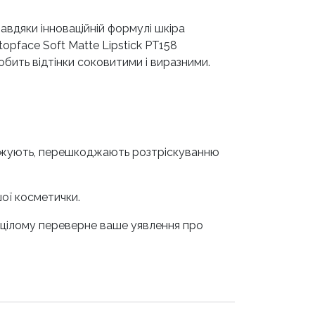
авдяки інноваційній формулі шкіра
topface Soft Matte Lipstick PT158
обить відтінки соковитими і виразними.
оложують, перешкоджають розтріскуванню
ої косметички.
в цілому переверне ваше уявлення про