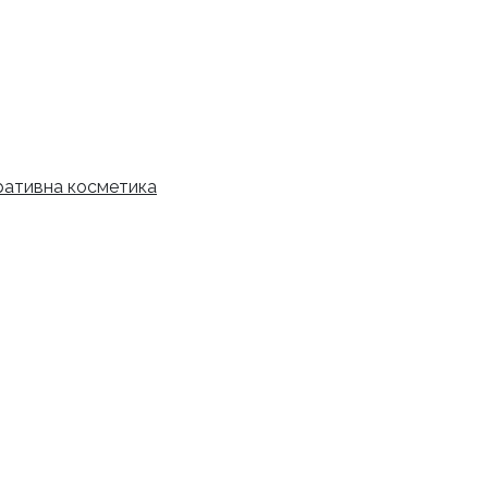
рн.
ативна косметика