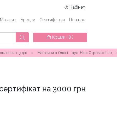
Кабінет
Магазин
Бренди
Сертифікати
Про нас
Кошик (
)
0
-3 дні ∘ Магазини в Одесі: вул. Ніни Строкатої 20, вул. Самоф
сертифікат на 3000 грн