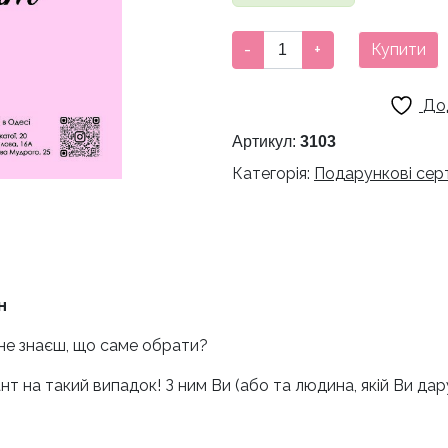
Подарунковий
-
+
Купити
сертифікат
на
До
3000
грн
Артикул:
3103
кількість
Категорія:
Подарункові сер
н
не знаєш, що саме обрати?
т на такий випадок! З ним Ви (або та людина, якій Ви д