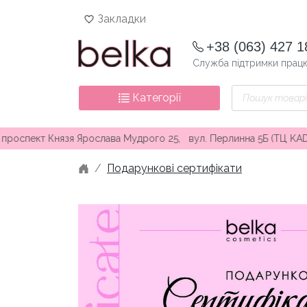
Skip
Закладки
to
content
+38 (063) 427 1
Служба підтримки працю
Пошук
Категорії
товарів
т Князя Ярослава Мудрого 25, вул. Перлинна 5Б (ТЦ KADORR) ∘ 
Подарункові сертифікати