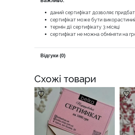
Важливо:
даний сертифікат дозволяє придбати
сертифікат може бути викорастиний
термін дії сертифікату 3 місяці
сертифікат не можна обміняти на г
Відгуки (0)
Схожі товари