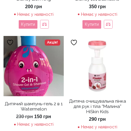
200
грн
350
грн
Немає у наявності
Немає у наявності
Купити
Купити
Акція!
Дитяча очищувальна пінка
Дитячий шампунь-гель 2 в 1
для рук і тіла “Малина”
Watermelon
HiSkin Kids
Оригінальна
Поточна
230
грн
150
грн
290
грн
ціна:
ціна:
Немає у наявності
230 грн.
150 грн.
Немає у наявності