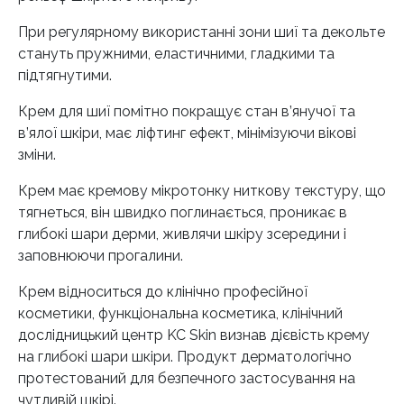
При регулярному використанні зони шиї та декольте
стануть пружними, еластичними, гладкими та
підтягнутими.
Крем для шиї помітно покращує стан в’янучої та
в’ялої шкіри, має ліфтинг ефект, мінімізуючи вікові
зміни.
Крем має кремову мікротонку ниткову текстуру, що
тягнеться, він швидко поглинається, проникає в
глибокі шари дерми, живлячи шкіру зсередини і
заповнюючи прогалини.
Крем відноситься до клінічно професійної
косметики, функціональна косметика, клінічний
дослідницький центр KC Skin визнав дієвість крему
на глибокі шари шкіри. Продукт дерматологічно
протестований для безпечного застосування на
чутливій шкірі.