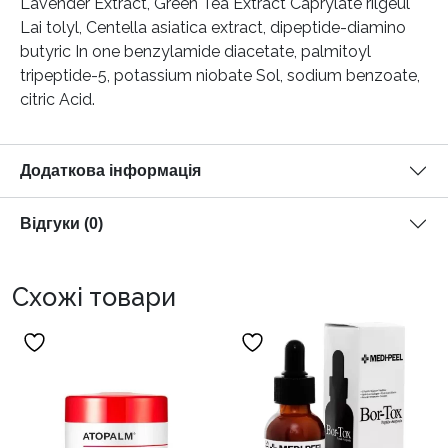
Lavender Extract, Green Tea Extract Caprylate rilgeul
Lai tolyl, Centella asiatica extract, dipeptide-diamino
butyric In one benzylamide diacetate, palmitoyl
tripeptide-5, potassium niobate Sol, sodium benzoate,
citric Acid.
Додаткова інформація
Відгуки (0)
Схожі товари