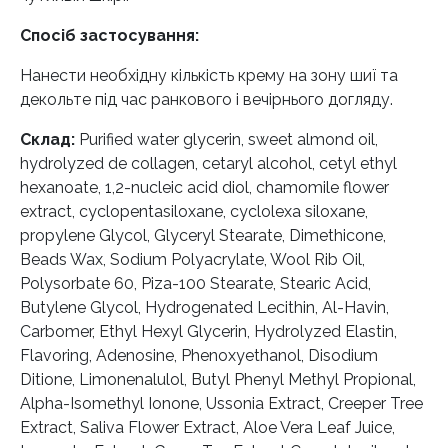
Спосіб застосування:
Нанести необхідну кількість крему на зону шиї та
декольте під час ранкового і вечірнього догляду.
Склад:
Purified water glycerin, sweet almond oil,
hydrolyzed de collagen, cetaryl alcohol, cetyl ethyl
hexanoate, 1,2-nucleic acid diol, chamomile flower
extract, cyclopentasiloxane, cyclolexa siloxane,
propylene Glycol, Glyceryl Stearate, Dimethicone,
Beads Wax, Sodium Polyacrylate, Wool Rib Oil,
Polysorbate 60, Piza-100 Stearate, Stearic Acid,
Butylene Glycol, Hydrogenated Lecithin, Al-Havin,
Carbomer, Ethyl Hexyl Glycerin, Hydrolyzed Elastin,
Flavoring, Adenosine, Phenoxyethanol, Disodium
Ditione, Limonenalulol, Butyl Phenyl Methyl Propional,
Alpha-Isomethyl Ionone, Ussonia Extract, Creeper Tree
Extract, Saliva Flower Extract, Aloe Vera Leaf Juice,