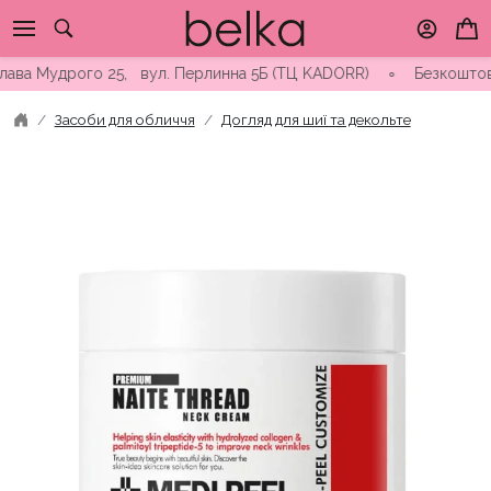
Skip
to
content
 Мудрого 25, вул. Перлинна 5Б (ТЦ KADORR) ∘ Безкоштовна дост
Засоби для обличчя
Догляд для шиї та декольте