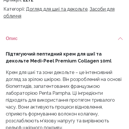
Категорії:
Догляд для шиї та декольте
,
Засоби для
обличчя
Опис
Підтягуючий пептидний крем для шиї та
декольте Medi-Peel Premium Collagen 10ml
Крем для шиї та зони декольте – це інтенсивний
догляд за зрілою шкірою. Він розроблений на основі
біопептидів, запатентованих французькою
лабораторією Penta Pampha. Ці інгредієнти
підходять для використання протягом тривалого
часу. Вони активують процеси відновлення,
сприяють формуванню волокон колагену,
розслаблюють м’язову напругу та вирівнюють
рельєф шкірного покриву.