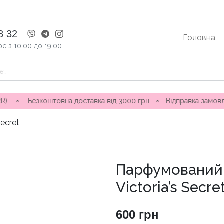
8 32
Головна
є з 10.00 до 19.00
коштовна доставка від 3000 грн
∘
Відправка замовлення 1-3 д
Secret
Парфумований 
Victoria’s Secr
600
грн