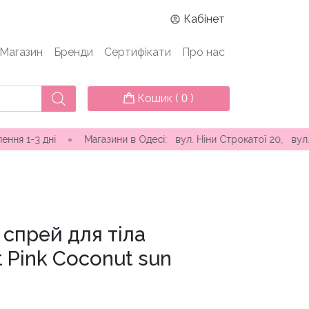
Кабінет
Магазин
Бренди
Сертифікати
Про нас
Кошик (
)
0
ні ∘ Магазини в Одесі: вул. Ніни Строкатої 20, вул. Самофало
спрей для тіла
et Pink Coconut sun