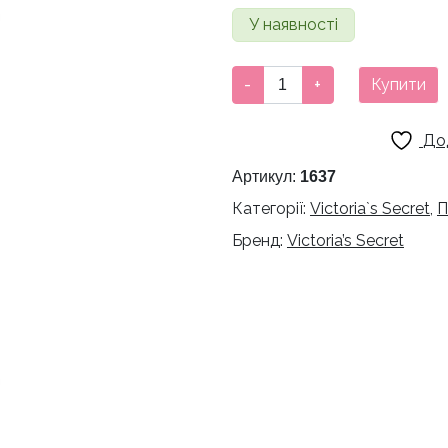
У наявності
Парфумований
-
+
Купити
спрей
для
До
тіла
Victoria’s
Артикул:
1637
Secret
Категорії:
Victoria`s Secret
,
П
Pink
Бренд:
Victoria’s Secret
Coconut
sun
кількість