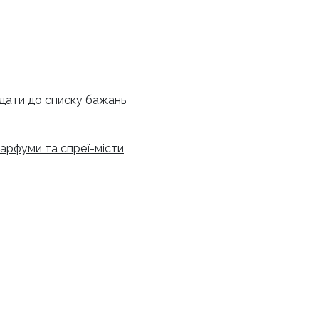
дати до списку бажань
арфуми та спреї-місти