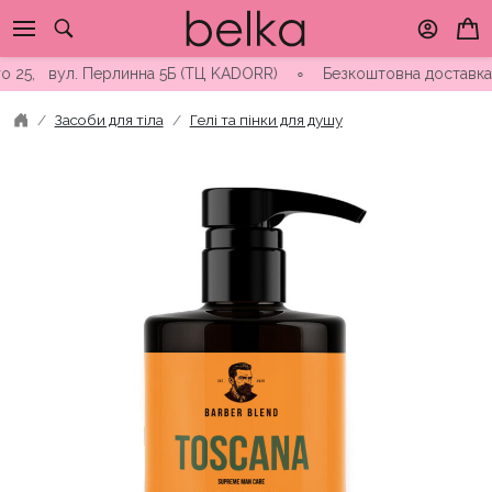
Skip
to
content
25, вул. Перлинна 5Б (ТЦ KADORR) ∘ Безкоштовна доставка від 
Засоби для тіла
Гелі та пінки для душу