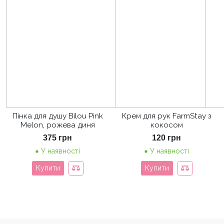
Пінка для душу Bilou Pink
Крем для рук FarmStay з
Melon, рожева диня
кокосом
375
грн
120
грн
У наявності
У наявності
Купити
Купити