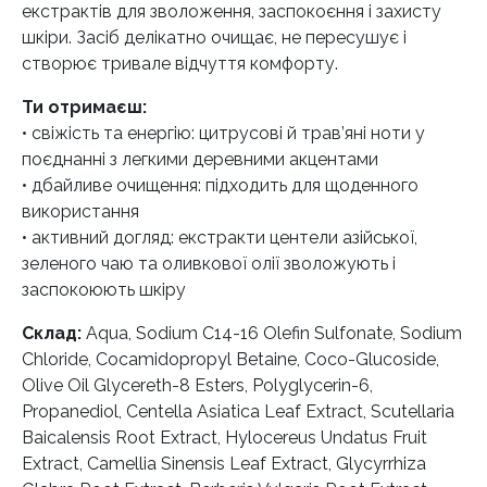
екстрактів для зволоження, заспокоєння і захисту
шкіри. Засіб делікатно очищає, не пересушує і
створює тривале відчуття комфорту.
Ти отримаєш:
• свіжість та енергію: цитрусові й трав’яні ноти у
поєднанні з легкими деревними акцентами
• дбайливе очищення: підходить для щоденного
використання
• активний догляд: екстракти центели азійської,
зеленого чаю та оливкової олії зволожують і
заспокоюють шкіру
Склад:
Aqua, Sodium C14-16 Olefin Sulfonate, Sodium
Chloride, Cocamidopropyl Betaine, Coco-Glucoside,
Olive Oil Glycereth-8 Esters, Polyglycerin-6,
Propanediol, Centella Asiatica Leaf Extract, Scutellaria
Baicalensis Root Extract, Hylocereus Undatus Fruit
Extract, Camellia Sinensis Leaf Extract, Glycyrrhiza