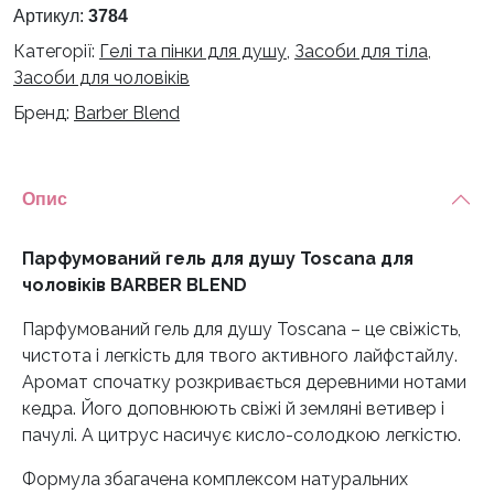
Артикул:
3784
душу
Категорії:
Гелі та пінки для душу
,
Засоби для тіла
,
Toscana
Засоби для чоловіків
для
чоловіків
Бренд:
Barber Blend
BARBER
BLEND
кількість
Опис
Парфумований гель для душу Toscana для
чоловіків BARBER BLEND
Парфумований гель для душу Toscana – це свіжість,
чистота і легкість для твого активного лайфстайлу.
Аромат спочатку розкривається деревними нотами
кедра. Його доповнюють свіжі й земляні ветивер і
пачулі. А цитрус насичує кисло-солодкою легкістю.
Формула збагачена комплексом натуральних