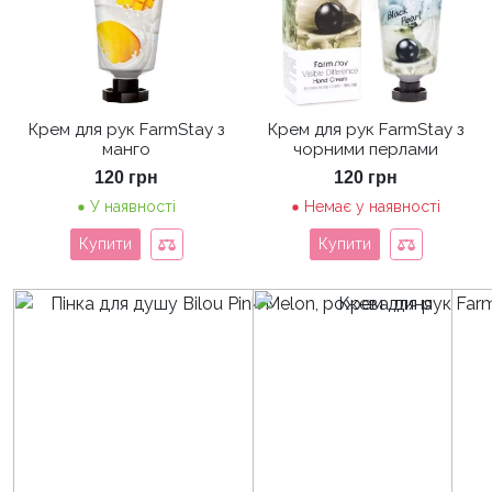
Крем для рук FarmStay з
Крем для рук FarmStay з
манго
чорними перлами
120
грн
120
грн
У наявності
Немає у наявності
Купити
Купити