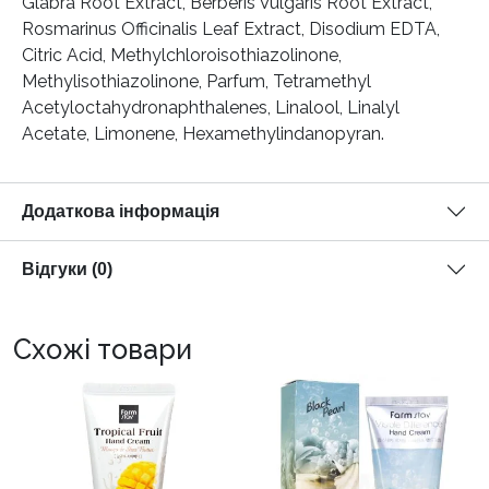
Glabra Root Extract, Berberis Vulgaris Root Extract,
Rosmarinus Officinalis Leaf Extract, Disodium EDTA,
Citric Acid, Methylchloroisothiazolinone,
Methylisothiazolinone, Parfum, Tetramethyl
Acetyloctahydronaphthalenes, Linalool, Linalyl
Acetate, Limonene, Hexamethylindanopyran.
Додаткова інформація
Відгуки (0)
Схожі товари