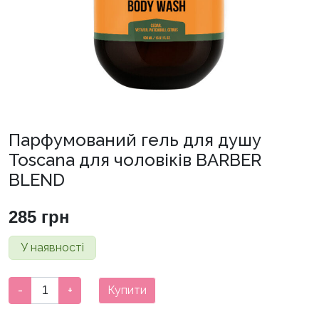
Парфумований гель для душу
Toscana для чоловіків BARBER
BLEND
285
грн
У наявності
Парфумований
-
+
Купити
гель
для