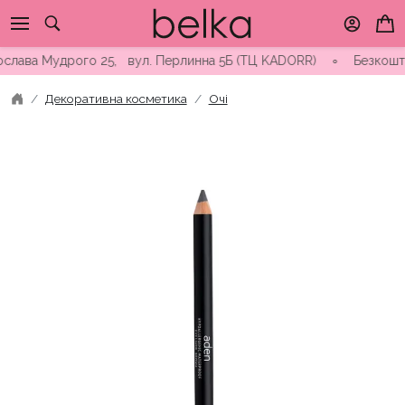
Skip
to
content
лава Мудрого 25, вул. Перлинна 5Б (ТЦ KADORR) ∘ Безкоштовна 
Декоративна косметика
Очі