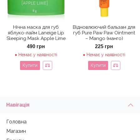
Нічна маска для губ
Відновлюючий бальзам для
яблуко-лайм Laneige Lip
губ Pure Paw Paw Ointment
Sleeping Mask Apple Lime
– Mango (манго)
490
грн
225
грн
Немає у наявності
Немає у наявності
Купити
Купити
Навігація
Головна
Магазин