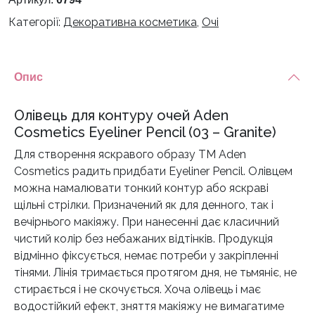
Категорії:
Декоративна косметика
,
Очі
Опис
Олівець для контуру очей Aden
Cosmetics Eyeliner Pencil (03 – Granite)
Для створення яскравого образу ТМ Aden
Cosmetics радить придбати Eyeliner Pencil. Олівцем
можна намалювати тонкий контур або яскраві
щільні стрілки. Призначений як для денного, так і
вечірнього макіяжу. При нанесенні дає класичний
чистий колір без небажаних відтінків. Продукція
відмінно фіксується, немає потреби у закріпленні
тінями. Лінія тримається протягом дня, не тьмяніє, не
стирається і не скочується. Хоча олівець і має
водостійкий ефект, зняття макіяжу не вимагатиме