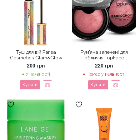
Туш для вій Parisa
Рум’яна запечені для
Cosmetics Glam&Glow
обличчя TopFace
200
грн
220
грн
У наявності
Немає у наявності
Купити
Купити