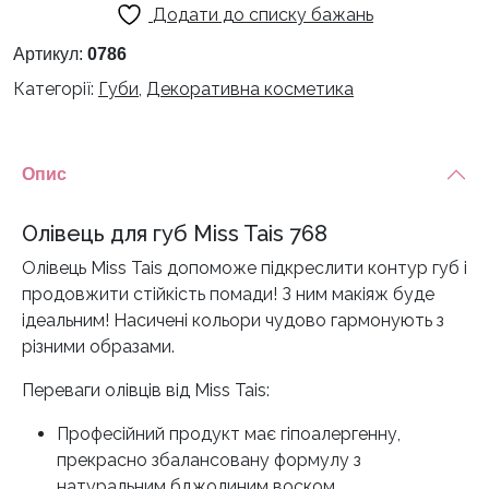
Додати до списку бажань
Артикул:
0786
Категорії:
Губи
,
Декоративна косметика
Опис
Олівець для губ Miss Tais 768
Олівець Miss Tais допоможе підкреслити контур губ і
продовжити стійкість помади! З ним макіяж буде
ідеальним! Насичені кольори чудово гармонують з
різними образами.
Переваги олівців від Miss Tais:
Професійний продукт має гіпоалергенну,
прекрасно збалансовану формулу з
натуральним бджолиним воском.