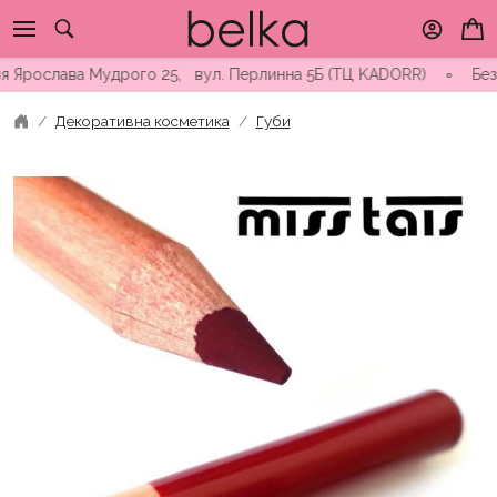
Skip
to
content
Ярослава Мудрого 25, вул. Перлинна 5Б (ТЦ KADORR) ∘ Безкоштов
Декоративна косметика
Губи