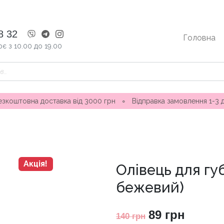
8 32
Головна
є з 10.00 до 19.00
доставка від 3000 грн
∘
Відправка замовлення 1-3 дні ∘ Мага
Акція!
Олівець для гу
бежевий)
Оригінальна
Поточ
89
грн
140
грн