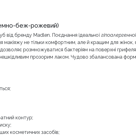
темно-беж-рожевий)
уб від бренду Madlen. Поєднання ідеальної
гіпоалергенно
я макіяжу не тільки комфортним, але й кращим для жінок, 
 дозволяє розмножуватися бактеріям на поверхні грифеля
ешкідливим прозорим лаком. Чудово збалансована формула
ться;
ратний контур;
иску;
ших косметичних засобів;