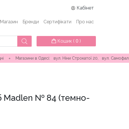
Кабінет
Магазин
Бренди
Сертифікати
Про нас
Кошик (
)
0
зини в Одесі: вул. Ніни Строкатої 20, вул. Самофалова ( Кама
б Madlen № 84 (темно-
на