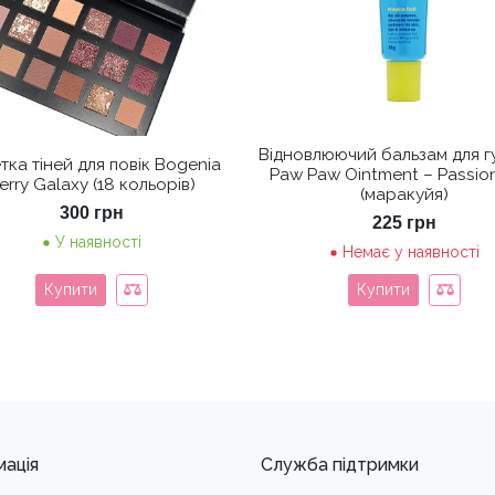
Відновлюючий бальзам для г
тка тіней для повік Bogenia
Paw Paw Ointment – Passion
erry Galaxy (18 кольорів)
(маракуйя)
300
грн
225
грн
У наявності
Немає у наявності
Купити
Купити
мація
Служба підтримки