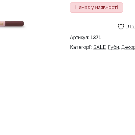
ціна:
ціна:
Немає у наявності
140 грн.
89 грн.
До
Артикул:
1371
Категорії:
SALE
,
Губи
,
Декор