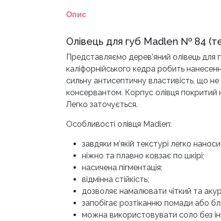
Опис
Олівець для губ Madlen № 84 (
Представляємо дерев’яний олівець для г
каліфорнійського кедра робить нанесенн
сильну антисептичну властивість, що не
консервантом. Корпус олівця покритий н
Легко заточується.
Особливості олівця Madlen:
завдяки м’якій текстурі легко наноси
ніжно та плавно ковзає по шкірі;
насичена пігментація;
відмінна стійкість;
дозволяє намалювати чіткий та аку
запобігає розтіканню помади або бл
можна використовувати соло без ін