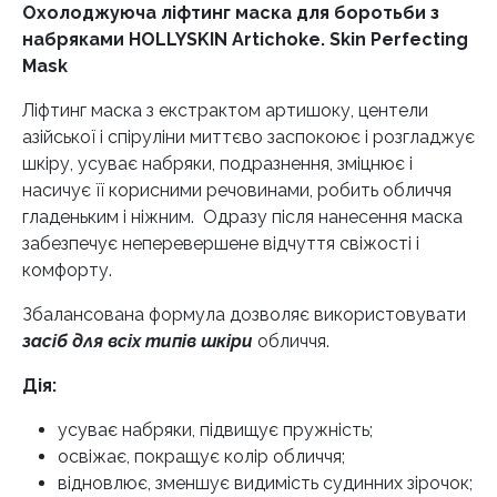
кількість
Охолоджуюча ліфтинг маска для боротьби з
набряками HOLLYSKIN Artichoke. Skin Perfecting
Mask
Ліфтинг маска з екстрактом артишоку, центели
азійської і спіруліни миттєво заспокоює і розгладжує
шкіру, усуває набряки, подразнення, зміцнює і
насичує її корисними речовинами, робить обличчя
гладеньким і ніжним. Одразу після нанесення маска
забезпечує неперевершене відчуття свіжості і
комфорту.
Збалансована формула дозволяє використовувати
засіб для всіх типів шкіри
обличчя.
Дія:
усуває набряки, підвищує пружність;
освіжає, покращує колір обличчя;
відновлює, зменшує видимість судинних зірочок;