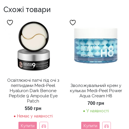
Схожі товари
Освітлюючі патчі під очі з
пептидами Medi-Peel
Зволожувальний крем у
Hyaluron Dark Benone
кульках Medi-Peel Power
Peptide 9 Ampoule Eye
Aqua Cream H8
Patch
700
грн
550
грн
У наявності
Немає у наявності
Купити
Купити