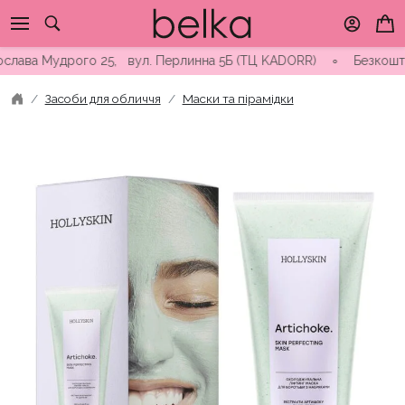
Skip
to
content
ва Мудрого 25, вул. Перлинна 5Б (ТЦ KADORR) ∘ Безкоштовна дос
Засоби для обличчя
Маски та пірамідки