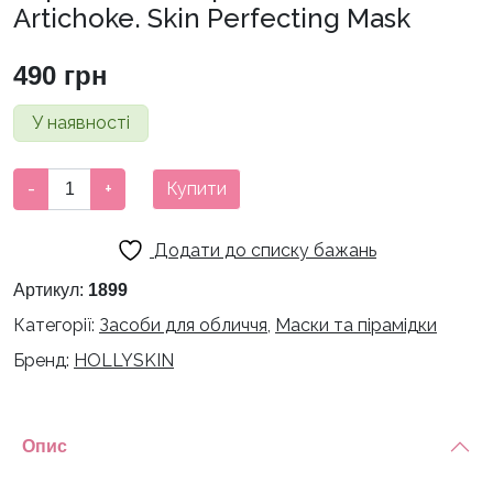
Artichoke. Skin Perfecting Mask
490
грн
У наявності
Охолоджуюча
-
+
Купити
ліфтинг
маска
Додати до списку бажань
для
боротьби
Артикул:
1899
з
Категорії:
Засоби для обличчя
,
Маски та пірамідки
набряками
Бренд:
HOLLYSKIN
HOLLYSKIN
Artichoke.
Skin
Perfecting
Опис
Mask