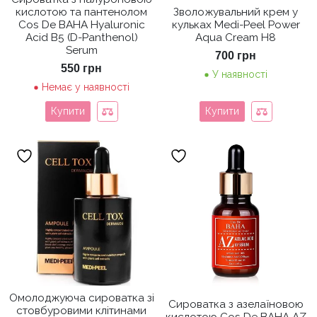
кислотою та пантенолом
Зволожувальний крем у
Cos De BAHA Hyaluronic
кульках Medi-Peel Power
Acid B5 (D-Panthenol)
Aqua Cream H8
Serum
700
грн
550
грн
У наявності
Немає у наявності
Купити
Купити
Омолоджуюча сироватка зі
Сироватка з азелаїновою
стовбуровими клітинами
кислотою Cos De BAHA AZ