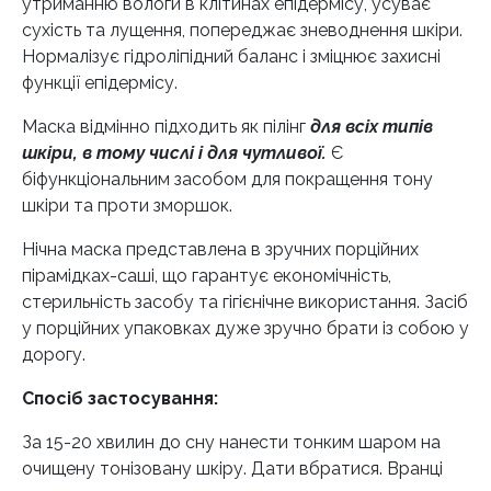
утриманню вологи в клітинах епідермісу, усуває
сухість та лущення, попереджає зневоднення шкіри.
Нормалізує гідроліпідний баланс і зміцнює захисні
функції епідермісу.
Маска відмінно підходить як пілінг
для всіх типів
шкіри, в тому числі і для чутливої.
Є
біфункціональним засобом для покращення тону
шкіри та проти зморшок.
Нічна маска представлена ​​в зручних порційних
пірамідках-саші, що гарантує економічність,
стерильність засобу та гігієнічне використання. Засіб
у порційних упаковках дуже зручно брати із собою у
дорогу.
Спосіб застосування:
За 15-20 хвилин до сну нанести тонким шаром на
очищену тонізовану шкіру. Дати вбратися. Вранці