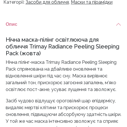
Категорії:
Засоби для обличчя
,
Маски та пірамідки
Опис
Нічна маска-пілінг освітлююча для
обличчя Trimay Radiance Peeling Sleeping
Pack (жовта)
Нічна пілінг-маска Trimay Radiance Peeling Sleeping
Pack спрямована на дбайливе оновлення та
відновлення шкіри під час сну. Маска вирівнює
загальний тон, прискорює загоєння запалень, м’яко
освітлює пост-акне, усуває лущення та зволожує.
Засіб чудово відлущує ороговілий шар епідермісу,
видаляє мертві клітини та прискорює процеси
оновлення, підвищуючи абсорбуючу здатність шкіри.
У той же час маска інтенсивно зволожує та сприяє