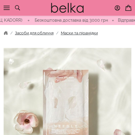
Skip
to
content
DORR) ∘ Безкоштовна доставка від 3000 грн
∘
Відправка замов
Засоби для обличчя
Маски та пірамідки