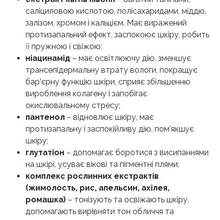
саліциловою кислотою, полісахаридами, міддю,
залізом, хромом і кальцієм. Має виражений
протизапальний ефект, заспокоює шкіру, робить
її пружною і свіжою;
ніацинамід
– має освітлюючу дію, зменшує
трансепідермальну втрату вологи, покращує
бар’єрну функцію шкіри, сприяє збільшенню
вироблення колагену і запобігає
окислювальному стресу;
пантенол
– відновлює шкіру, має
протизапальну і заспокійливу дію, пом’якшує
шкіру;
глутатіон
– допомагає боротися з висипаннями
на шкірі, усуває вікові та пігментні плями;
комплекс рослинних екстрактів
(жимолость, рис, апельсин, ахілея,
ромашка)
– тонізують та освіжають шкіру,
допомагають вирівняти тон обличчя та