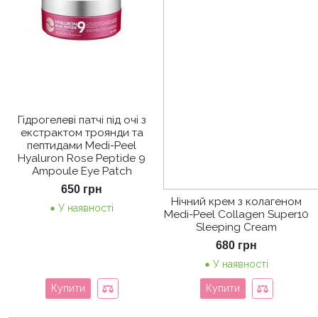
Гідрогелеві патчі під очі з
екстрактом троянди та
пептидами Medi-Peel
Hyaluron Rose Peptide 9
Ampoule Eye Patch
650
грн
Нічний крем з колагеном
У наявності
Medi-Peel Collagen Super10
Sleeping Cream
680
грн
У наявності
Купити
Купити