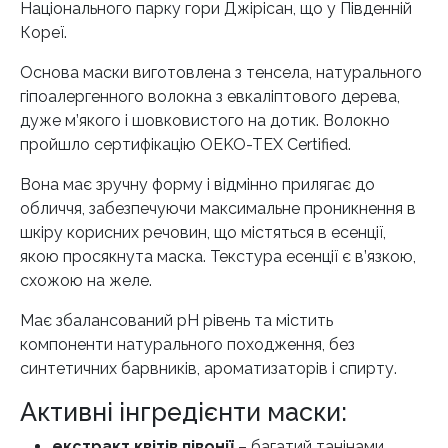
Національного парку гори Джірісан, що у Південній
Кореї.
Основа маски виготовлена ​​з тенсела, натурального
гіпоалергенного волокна з евкаліптового дерева,
дуже м’якого і шовковистого на дотик. Волокно
пройшло сертифікацію OEKO-TEX Certified.
Вона має зручну форму і відмінно прилягає до
обличчя, забезпечуючи максимальне проникнення в
шкіру корисних речовин, що містяться в есенції,
якою просякнута маска. Текстура есенції є в’язкою,
схожою на желе.
Має збалансований рН рівень та містить
компоненти натурального походження, без
синтетичних барвників, ароматизаторів і спирту.
Активні інгредієнти маски:
екстракт квітів півонії
– багатий танінами,