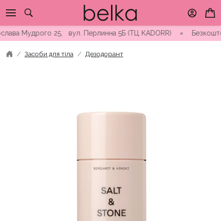
Skip
to
content
ва Мудрого 25, вул. Перлинна 5Б (ТЦ KADORR) ∘ Безкоштовна до
Засоби для тіла
Дезодорант