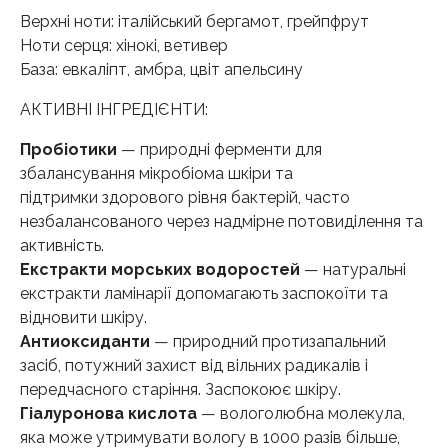
Верхні ноти: італійський бергамот, грейпфрут
Ноти серця: хінокі, ветивер
База: евкаліпт, амбра, цвіт апельсину
АКТИВНІ ІНГРЕДІЄНТИ:
Пробіотики
— природні ферменти для
збалансування мікробіома шкіри та
підтримки здорового рівня бактерій, часто
незбалансованого через надмірне потовиділення та
активність.
Екстракти морських водоростей
— натуральні
екстракти ламінарії допомагають заспокоїти та
відновити шкіру.
Антиоксиданти
— природний протизапальний
засіб, потужний захист від вільних радикалів і
передчасного старіння. Заспокоює шкіру.
Гіалуронова кислота
— вологолюбна молекула,
яка може утримувати вологу в 1000 разів більше,