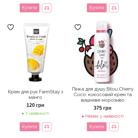
Купити
Купити
Пінка для душу Bilou Cherry
Крем для рук FarmStay з
Coco, кокосовий крем та
манго
вишневе морозиво
120
грн
375
грн
У наявності
Немає у наявності
Купити
Купити