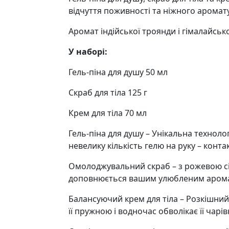
відчуття поживності та ніжного аромату
Аромат індійської троянди і гімалайськ
У наборі:
Гель-піна для душу 50 мл
Скраб для тіла 125 г
Крем для тіла 70 мл
Гель-піна для душу – Унікальна техноло
невелику кількість гелю на руку – конт
Омолоджувальний скраб – з рожевою сіл
доповнюється вашим улюбленим аромат
Балансуючий крем для тіла – Розкішний
її пружною і водночас обволікає її чар