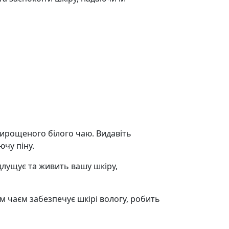
 вирощеного білого чаю. Видавіть
ючу піну.
длущує та живить вашу шкіру,
 чаєм забезпечує шкірі вологу, робить