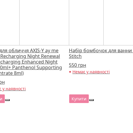
для обличчя AXIS-Y ay me
Набір бомбочок для ванни 
Recharging Night Renewal
Stitch
echarging Enhanced Night
550
грн
0ml+ Panthenol Supporting
Немає у наявності
trate 8ml)
рн
 у наявності
и
Купити