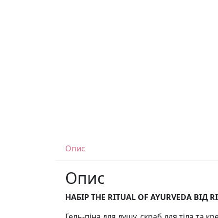
Опис
Опис
НАБІР THE RITUAL OF AYURVEDA ВІД R
Гель-піна для душу, скраб для тіла та к