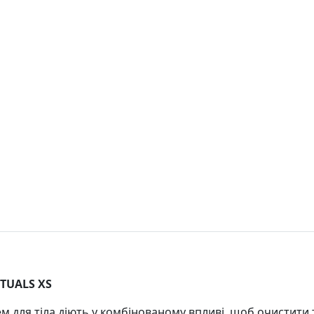
ITUALS XS
рем для тіла діють у комбінованому впливі, щоб очистити 