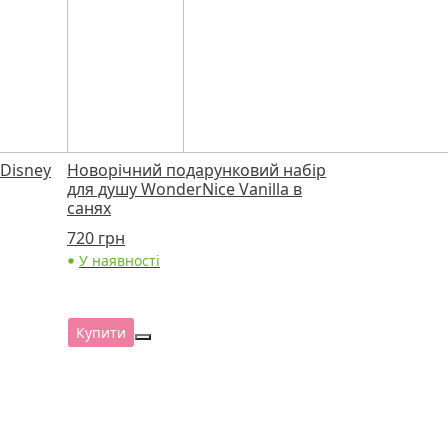
Disney
Новорічний подарунковий набір
для душу WonderNice Vanilla в
санях
720
грн
У наявності
Купити