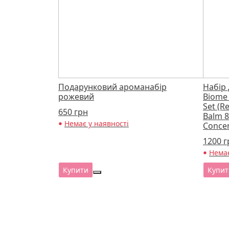
Подарунковий ароманабір
Набір 
рожевий
Biome 
Set (R
650
грн
Balm 8
Немає у наявності
Concen
1200
г
Немає
Купити
Купит