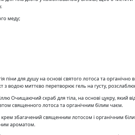
.
ого меду;
гія піни для душу на основі святого лотоса та органічно
акт з водою миттєво перетворює гель на густу, розслаблю
лю Очищаючий скраб для тіла, на основі цукру, який ві
ом священного лотоса та органічним білим чаєм.
 крем збагачений священним лотосом і органічним білим
івним ароматом.