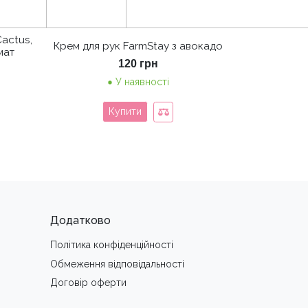
Cactus,
Крем для рук FarmStay з авокадо
мат
120
грн
У наявності
Купити
Додатково
Політика конфіденційності
Обмеження вiдповiдальностi
Договір оферти