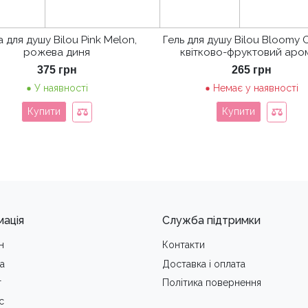
а для душу Bilou Pink Melon,
Гель для душу Bilou Bloomy 
рожева диня
квітково-фруктовий аро
375
грн
265
грн
У наявності
Немає у наявності
Купити
Купити
мація
Служба підтримки
н
Контакти
а
Доставка i оплата
т
Політика повернення
с