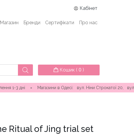
Кабінет
Магазин
Бренди
Сертифікати
Про нас
Кошик (
)
0
∘ Магазини в Одесі: вул. Ніни Строкатої 20, вул. Самофалова (
 Ritual of Jing trial set