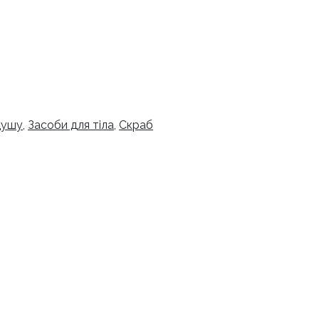
 душу
,
Засоби для тіла
,
Скраб