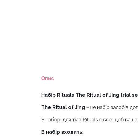
Опис
Набір Rituals The Ritual of Jing trial se
The Ritual of Jing
– це набір засобів до
У наборі для тіла Rituals є все, щоб ва
В набір входить: