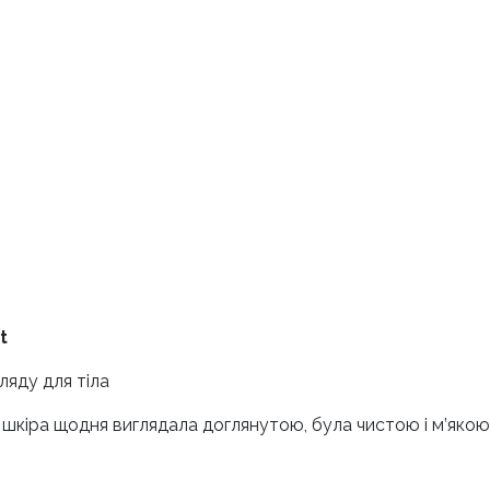
t
гляду для тіла
ша шкіра щодня виглядала доглянутою, була чистою і м’якою