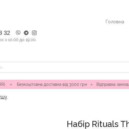
Головна
8 32
є з 10.00 до 19.00
овна доставка від 3000 грн
∘
Відправка замовлення 1-3 дні 
душу
Набір Rituals The