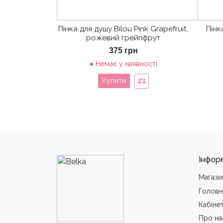
Пінка для душу Bilou Pink Grapefruit,
Пінк
рожевий грейпфрут
375
грн
Немає у наявності
Купити
Інфор
Магази
Головн
Кабіне
Про на