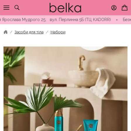
Skip
to
content
слава Мудрого 25, вул. Перлинна 5Б (ТЦ KADORR) ∘ Безкоштовна
Засоби для тіла
Набори