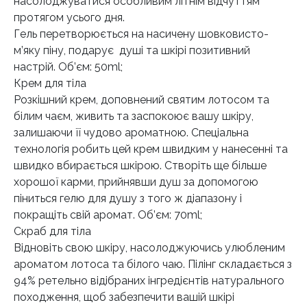
насолоджуватися особливим літнім відчуттям
протягом усього дня.
Гель перетворюється на насичену шовковисто-
м’яку піну, подарує
душі та шкірі позитивний
настрій. Об’єм: 50ml;
Крем для тіла
Розкішний крем, доповнений святим лотосом та
білим чаєм, живить та заспокоює вашу шкіру,
залишаючи її чудово ароматною. Спеціальна
технологія робить цей крем швидким у нанесенні та
швидко вбирається шкірою. Створіть ще більше
хорошої карми, прийнявши душ за допомогою
піниться гелю для душу з того ж діапазону і
покращіть свій аромат. Об’єм: 70ml;
Скраб для тіла
Відновіть свою шкіру, насолоджуючись улюбленим
ароматом лотоса та білого чаю. Пілінг складається з
94% ретельно відібраних інгредієнтів натурального
походження, щоб забезпечити вашій шкірі