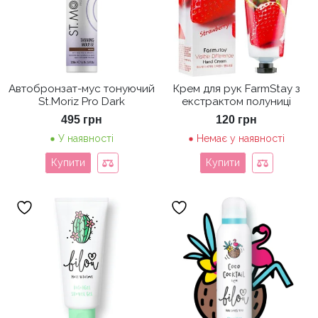
Автобронзат-мус тонуючий
Крем для рук FarmStay з
St.Moriz Pro Dark
екстрактом полуниці
495
грн
120
грн
У наявності
Немає у наявності
Купити
Купити