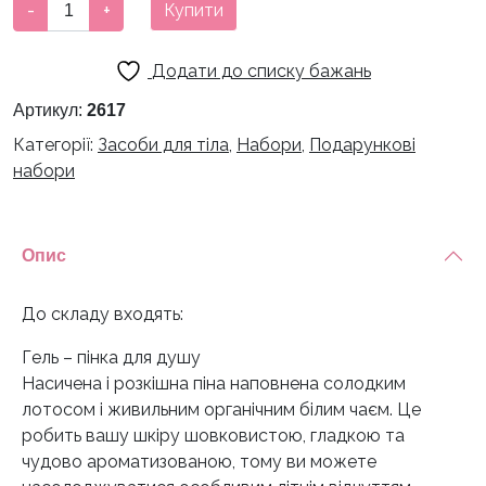
Набір
-
+
Купити
Rituals
Karma
Додати до списку бажань
XS
кількість
Артикул:
2617
Категорії:
Засоби для тіла
,
Набори
,
Подарункові
набори
Опис
До складу входять:
Гель – пінка для душу
Насичена і розкішна піна наповнена солодким
лотосом і живильним органічним білим чаєм. Це
робить вашу шкіру шовковистою, гладкою та
чудово ароматизованою, тому ви можете