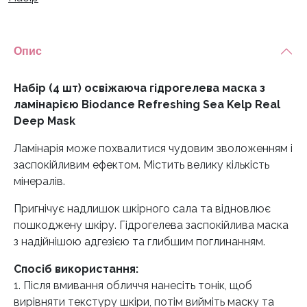
з
ламінарією
Biodance
Опис
Refreshing
Sea
Набір (4 шт) освіжаюча гідрогелева маска з
Kelp
ламінарією Biodance Refreshing Sea Kelp Real
Real
Deep Mask
Deep
Mask
Ламінарія може похвалитися чудовим зволоженням і
кількість
заспокійливим ефектом. Містить велику кількість
мінералів.
Пригнічує надлишок шкірного сала та відновлює
пошкоджену шкіру. Гідрогелева заспокійлива маска
з надійнішою адгезією та глибшим поглинанням.
Спосіб використання:
1. Після вмивання обличчя нанесіть тонік, щоб
вирівняти текстуру шкіри, потім вийміть маску та