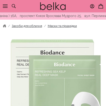
Skip
to
content
 ) 16А, проспект Князя Ярослава Мудрого 25, вул. Перлинна 5Б
Засоби для обличчя
Маски та пірамідки