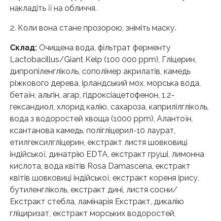
накладіть її на обличчя.
2. Коли вона стане прозорою, зніміть маску.
Склад:
Очищена вода, фільтрат ферменту
Lactobacillus/Giant Kelp (100 000 ppm), Гліцерин,
дипропіленгліколь, сополімер акрилатів, камедь
ріжкового дерева, ірландський мох, морська вода,
бетаїн, альгін, агар, гідроксіацетофенон, 1,2-
гександиол, хлорид калію, сахароза, каприлілгліколь,
вода з водоростей хвоща (1000 ppm), Алантоїн,
ксантанова камедь, полігліцерил-10 лаурат,
етилгексилгліцерин, екстракт листя шовковиці
індійської, динатрію EDTA, екстракт груші, лимонна
кислота, вода квітів Rosa Damascena, екстракт
квітів шовковиці індійської, екстракт кореня ірису,
бутиленгліколь, екстракт дині, листя сосни/
Екстракт стебла, ламінарія Екстракт, дикалію
гліциризат, екстракт морських водоростей,