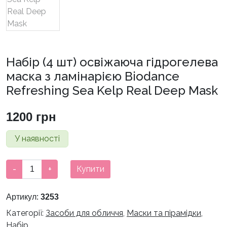
Набір (4 шт) освіжаюча гідрогелева
маска з ламінарією Biodance
Refreshing Sea Kelp Real Deep Mask
1200
грн
У наявності
Набір
-
+
Купити
(4
шт)
Артикул:
3253
освіжаюча
Категорії:
Засоби для обличчя
,
Маски та пірамідки
,
гідрогелева
Набір
маска