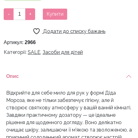
290 грн.
200 грн.
Мило
-
+
Купити
для
рук
Додати до списку бажань
Дід
Мороз
Артикул:
2966
кількість
Категорії:
SALE
,
Засоби для дітей
Опис
Відкрийте для себе мило для рук у формі Діда
Мороза, яке не тільки забезпечує гігієну, але й
створює святкову атмосферу у вашій ванній кімнаті.
Завдяки практичному дозатору — це ідеальне
рішення для щоденного догляду. Воно делікатно
очищає шкіру, залишаючи її м’якою та зволоженою, а
приємний солоденький аромат створює настрій