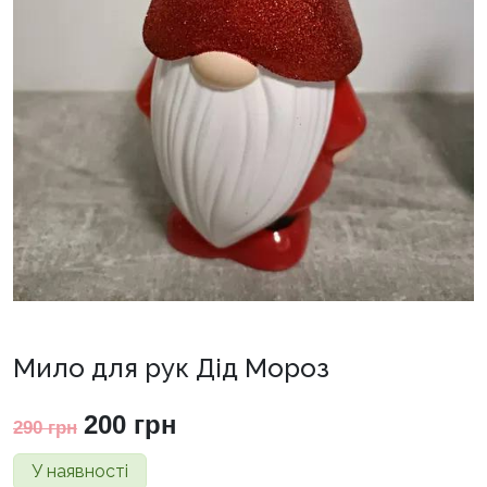
Мило для рук Дід Мороз
Оригінальна
Поточна
200
грн
290
грн
ціна:
ціна:
У наявності