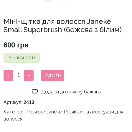
Міні-щітка для волосся Janeke
Small Superbrush (бежева з білим)
600
грн
У наявності
Міні-
-
+
Купити
щітка
для
Додати до списку бажань
волосся
Janeke
Артикул:
2413
Small
Категорії:
Розчіски Janeke
,
Розчіски та аксесуари для
Superbrush
волосся
(бежева
з