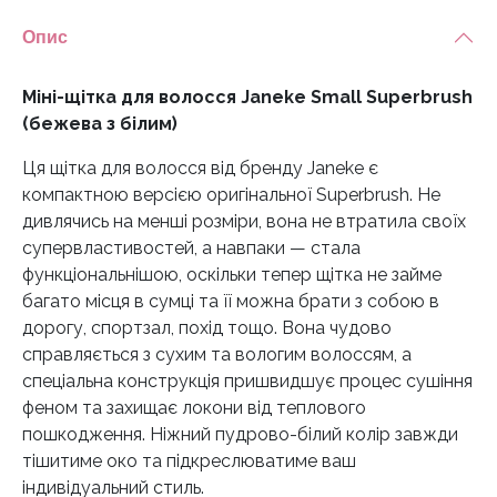
білим)
Опис
кількість
Міні-щітка для волосся Janeke Small Superbrush
(бежева з білим)
Ця щітка для волосся від бренду Janeke є
компактною версією оригінальної Superbrush. Не
дивлячись на менші розміри, вона не втратила своїх
супервластивостей, а навпаки — стала
функціональнішою, оскільки тепер щітка не займе
багато місця в сумці та її можна брати з собою в
дорогу, спортзал, похід тощо. Вона чудово
справляється з сухим та вологим волоссям, а
спеціальна конструкція пришвидшує процес сушіння
феном та захищає локони від теплового
пошкодження. Ніжний пудрово-білий колір завжди
тішитиме око та підкреслюватиме ваш
індивідуальний стиль.