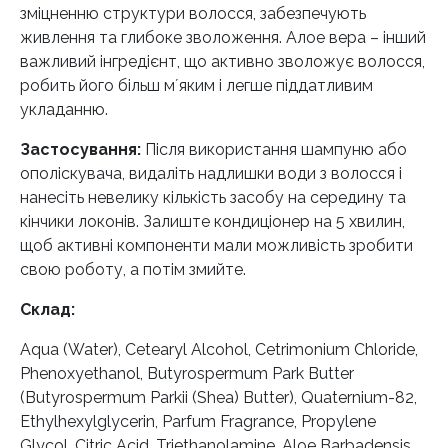
зміцненню структури волосся, забезпечують
живлення та глибоке зволоження. Алое вера – інший
важливий інгредієнт, що активно зволожує волосся,
робить його більш мʼяким і легше піддатливим
укладанню.
Застосування:
Після використання шампуню або
ополіскувача, видаліть надлишки води з волосся і
нанесіть невелику кількість засобу на середину та
кінчики локонів. Залиште кондиціонер на 5 хвилин,
щоб активні компоненти мали можливість зробити
свою роботу, а потім змийте.
Склад:
Aqua (Water), Cetearyl Alcohol, Cetrimonium Chloride,
Phenoxyethanol, Butyrospermum Park Butter
(Butyrospermum Parkii (Shea) Butter), Quaternium-82,
Ethylhexylglycerin, Parfum Fragrance, Propylene
Glycol, Citric Acid, Triethanolamine, Aloe Barbadensis