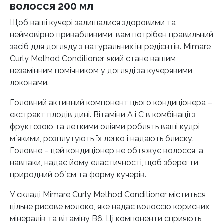
волосся 200 мл
Щоб ваші кучері залишалися здоровими та
неймовірно привабливими, вам потрібен правильний
засіб для догляду з натуральних інгредієнтів. Mimare
Curly Method Conditioner, який стане вашим
незамінним помічником у догляді за кучерявими
локонами.
Головний активний компонент цього кондиціонера –
екстракт плодів дині. Вітаміни А і С в комбінації з
фруктозою та леткими оліями роблять ваші кудрі
мʼякими, розплутують їх легко і надають блиску.
Головне – цей кондиціонер не обтяжує волосся, а
навпаки, надає йому еластичності, щоб зберегти
природний обʼєм та форму кучерів.
У складі Mimare Curly Method Conditioner міститься
цільне рисове молоко, яке надає волоссю корисних
мінералів та вітаміну В6. Ці компоненти сприяють