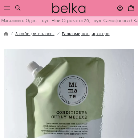
Skip
to
content
и в Одесі: вул. Ніни Строкатої 20, вул. Самофалова ( Каманін
Засоби для волосся
Бальзами, кондиціонери