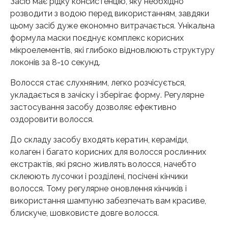
Засіб має рідку консистенцію, яку необхідно
розводити з водою перед використанням, завдяки
цьому засіб дуже економно витрачається. Унікальна
формула маски поєднує комплекс корисних
мікроелементів, які глибоко відновлюють структуру
локонів за 8-10 секунд.
Волосся стає слухняним, легко розчісується,
укладається в зачіску і зберігає форму. Регулярне
застосування засобу дозволяє ефективно
оздоровити волосся.
До складу засобу входять кератин, кераміди,
колаген і багато корисних для волосся рослинних
екстрактів, які рясно живлять волосся, начебто
склеюють лусочки і розділені, посічені кінчики
волосся. Тому регулярне оновлення кінчиків і
використання шампуню забезпечать вам красиве,
блискуче, шовковисте довге волосся.