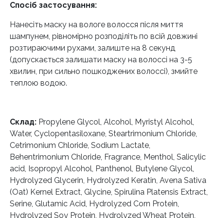
Спосіб застосування:
Нанесіть маску на вологе волосся після миття
шампунем, рівномірно розподіліть по всій довжині
розтираючими рухами, залиште на 8 секунд
(допускається залишати маску на волоссі на 3-5
хвилин, при сильно пошкоджених волоссі), змийте
теплою водою.
Склад:
Propylene Glycol, Alcohol, Myristyl Alcohol,
Water, Cyclopentasiloxane, Steartrimonium Chloride,
Cetrimonium Chloride, Sodium Lactate,
Behentrimonium Chloride, Fragrance, Menthol, Salicylic
acid, Isopropyl Alcohol, Panthenol, Butylene Glycol,
Hydrolyzed Glycerin, Hydrolyzed Keratin, Avena Sativa
(Oat) Kernel Extract, Glycine, Spirulina Platensis Extract,
Serine, Glutamic Acid, Hydrolyzed Corn Protein,
Hydrolyzed Soy Protein, Hydrolyzed Wheat Protein,