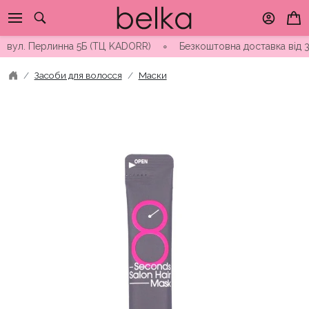
Skip
to
content
л. Перлинна 5Б (ТЦ KADORR) ∘ Безкоштовна доставка від 3000 г
Засоби для волосся
Маски