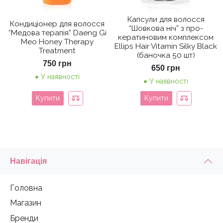
Капсули для волосся
Кондиціонер для волосся
“Шовкова ніч” з про-
“Медова терапія” Daeng Gi
кератиновим комплексом
Meo Honey Therapy
Ellips Hair Vitamin Silky Black
Treatment
(баночка 50 шт)
750
грн
650
грн
У наявності
У наявності
Купити
Купити
Навігація
Головна
Магазин
Бренди