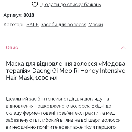
Додати до списку бажань
волосся
«Медова
Артикул:
0018
терапія»
Категорії:
SALE
,
Засоби для волосся
,
Маски
Daeng
Gi
Meo
Опис
Ri
Honey
Маска для відновлення волосся «Медова
Intensive
терапія» Daeng Gi Meo Ri Honey Intensive
Hair
Hair Mask, 1000 мл
Mask
-
1000
мл
Ідеальний засіб інтенсивної дії для догляду та
кількість
відновлення пошкодженого волосся. Вхідні до
складу ферментовані трав’яні екстракти та мед
забезпечують глибокий вплив на всі шари волосся і
ви неодмінно помітите ефект вже після першого