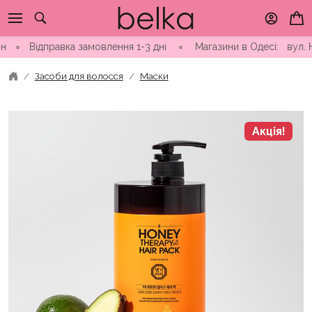
Skip
to
content
ідправка замовлення 1-3 дні ∘ Магазини в Одесі: вул. Ніни Ст
Засоби для волосся
Маски
Акція!