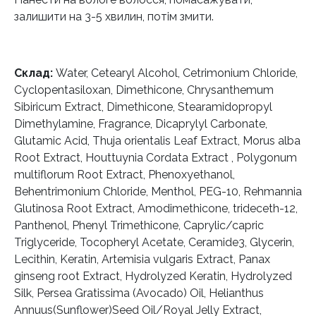
залишити на 3-5 хвилин, потім змити.
Склад:
Water, Cetearyl Alcohol, Cetrimonium Chloride,
Cyclopentasiloxan, Dimethicone, Chrysanthemum
Sibiricum Extract, Dimethicone, Stearamidopropyl
Dimethylamine, Fragrance, Dicaprylyl Carbonate,
Glutamic Acid, Thuja orientalis Leaf Extract, Morus alba
Root Extract, Houttuynia Cordata Extract , Polygonum
multiflorum Root Extract, Phenoxyethanol,
Behentrimonium Chloride, Menthol, PEG-10, Rehmannia
Glutinosa Root Extract, Amodimethicone, trideceth-12,
Panthenol, Phenyl Trimethicone, Caprylic/capric
Triglyceride, Tocopheryl Acetate, Ceramide3, Glycerin,
Lecithin, Keratin, Artemisia vulgaris Extract, Panax
ginseng root Extract, Hydrolyzed Keratin, Hydrolyzed
Silk, Persea Gratissima (Avocado) Oil, Helianthus
Annuus(Sunflower)Seed Oil/Royal Jelly Extract,