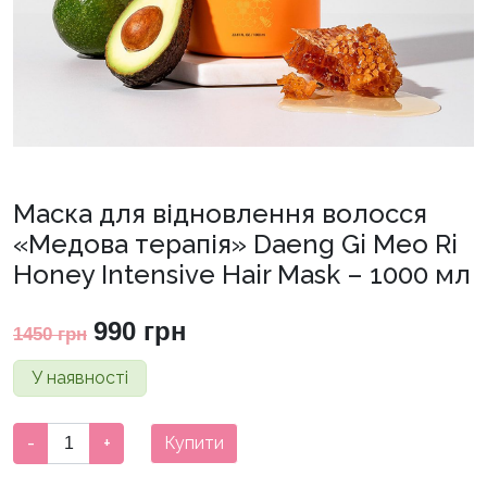
Маска для відновлення волосся
«Медова терапія» Daeng Gi Meo Ri
Honey Intensive Hair Mask – 1000 мл
Оригінальна
Поточна
990
грн
1450
грн
ціна:
ціна:
У наявності
1450 грн.
990 грн.
Маска
-
+
Купити
для
відновлення