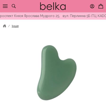
Skip
to
content
оспект Князя Ярослава Мудрого 25, вул. Перлинна 5Б (ТЦ KADORR
Інше